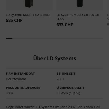
LD Systems
Maui 11 G2 B-Stock
LD Systems
Maui 5 Go 100 B B-
L
Stock
S
585 CHF
633 CHF
Über LD Systems
FIRMENSTANDORT
BEI UNS SEIT
Deutschland
2007
PRODUKTE AUF LAGER
Ø VERFÜGBARKEIT
400+
93.45% (1 Jahr)
Gegründet wurde LD Systems im Jahr 2002 von Adam Hall