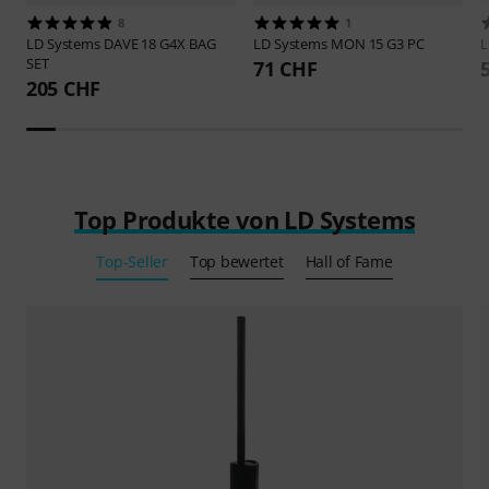
8
1
LD Systems
DAVE 18 G4X BAG
LD Systems
MON 15 G3 PC
L
SET
71 CHF
205 CHF
Top Produkte von LD Systems
Top-Seller
Top bewertet
Hall of Fame