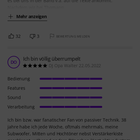
es bei uns in der Band v.a. auf die Texte ankommt.
Nachdem wir bei Thomann
Mehr anzeigen
32
3
BEWERTUNG MELDEN
Ich bin völlig überrumpelt
DO
DJ Opa Walter 22.05.2022
Bedienung
Features
Sound
Verarbeitung
Ich bin bzw. war fanatischer Fan von passiver Technik. 38
jahre habe ich jede Woche, oftmals mehrmals, meine
Subwoofer, Mitten und Hochtöner nebst Verstärkerkiste