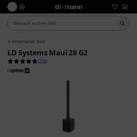
Suche 
Entertainer Sets
LD Systems Maui 28 G2
4.8 von 5 Sternen aus 258 Kundenbewertungen
(
258
)