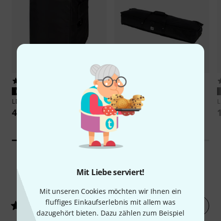
181
175
PASST GARANTIERT
PASST GARANTIERT
LD Systems
Maui 28 G2 Sub Bag
LD Systems
Maui 28 G2 Sat Bag
L
41 CHF
77 CHF
Mit Liebe serviert!
258
Kundenbewertungen
Mit unseren Cookies möchten wir Ihnen ein
fluffiges Einkaufserlebnis mit allem was
Jetzt bewerten
4.8
/ 5
dazugehört bieten. Dazu zählen zum Beispiel