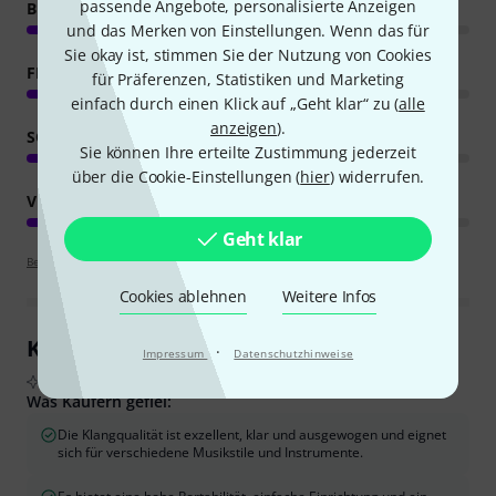
passende Angebote, personalisierte Anzeigen
BEDIENUNG
und das Merken von Einstellungen. Wenn das für
Sie okay ist, stimmen Sie der Nutzung von Cookies
FEATURES
für Präferenzen, Statistiken und Marketing
einfach durch einen Klick auf „Geht klar“ zu (
alle
anzeigen
).
SOUND
Sie können Ihre erteilte Zustimmung jederzeit
über die Cookie-Einstellungen (
hier
) widerrufen.
VERARBEITUNG
Geht klar
Bewertungsrichtlinien
Cookies ablehnen
Weitere Infos
Kundenrezensionen im Überblick
·
Impressum
Datenschutzhinweise
Aus echten Käuferbewertungen, zusammengefasst durch KI
Was Käufern gefiel:
Die Klangqualität ist exzellent, klar und ausgewogen und eignet
sich für verschiedene Musikstile und Instrumente.