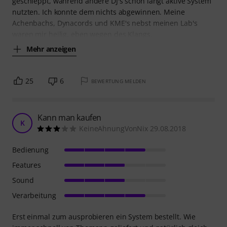
geschleppt, während andere DJ's schon längt aktive System
nutzten. Ich konnte dem nichts abgewinnen. Meine
Achenbachs, Dynacords und KME's nebst meinen Lab's
waren mir heilig, eben wegen des Klangs.
Mehr anzeigen
25
6
BEWERTUNG MELDEN
Kann man kaufen
K
KeineAhnungVonNix 29.08.2018
Bedienung
Features
Sound
Verarbeitung
Erst einmal zum ausprobieren ein System bestellt. Wie