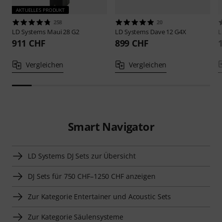
AKTUELLES PRODUKT
258
20
LD Systems
Maui 28 G2
LD Systems
Dave 12 G4X
L
911 CHF
899 CHF
Vergleichen
Vergleichen
Smart Navigator
LD Systems DJ Sets zur Übersicht
DJ Sets für 750 CHF–1250 CHF anzeigen
Zur Kategorie Entertainer und Acoustic Sets
Zur Kategorie Säulensysteme