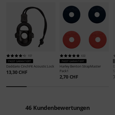
157
632
PASST GARANTIERT
PASST GARANTIERT
Daddario
CinchFit Acoustic Lock
Harley Benton
StrapMaster
D
Pack1
S
13,30 CHF
2,70 CHF
46
Kundenbewertungen