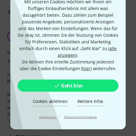
Mit unseren Cookies möchten wir Ihnen ein
fluffiges Einkaufserlebnis mit allem was
0
0
BEWERTUNG MELDEN
dazugehört bieten. Dazu zählen zum Beispiel
passende Angebote, personalisierte Anzeigen
und das Merken von Einstellungen. Wenn das für
Gurt ist sehr angenehm und empfehlenswert
Sie okay ist, stimmen Sie der Nutzung von Cookies
S
Santa_Cruz 10.10.2022
für Präferenzen, Statistiken und Marketing
einfach durch einen Klick auf „Geht klar“ zu (
alle
Verarbeitung
anzeigen
).
Tragekomfort
Sie können Ihre erteilte Zustimmung jederzeit
über die Cookie-Einstellungen (
hier
) widerrufen.
Ich benutze den Gurt inzwischen an allen Gitarren
(Klassisch und Western).
Geht klar
Nachdem ich unterschiedliche Ledergurte auch in
verschiedener Breite und auch Nylongurte genutzt habe,
Cookies ablehnen
Weitere Infos
verwende ich jetzt an allen Gitarren nur noch diesen Gurt.
Das Material ist Baumwolle und sehr angenehm zu tragen.
·
Impressum
Datenschutzhinweise
Die Wildlederenden sind schön verarbeitet. Besonders gut
ist, dass