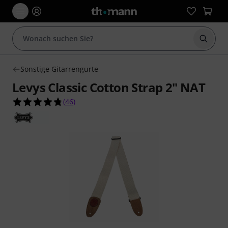
Suche 
Sonstige Gitarrengurte
Levys Classic Cotton Strap 2" NAT
4.7 von 5 Sternen aus 46 Kundenbewertungen
(
46
)