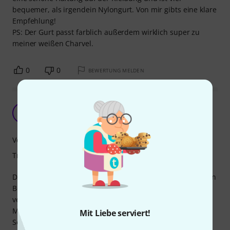
bequemer, als irgendein Nylongurt. Von mir gibts eine klare
Empfehlung!
PS: Der Gurt passt farblich außerdem wirklich super zu
meiner weißen Charvel.
0
0
BEWERTUNG MELDEN
Sehr hochwertig!
S
SiggiFreud 29.01.2020
Verarbeitung
Tragekomfort
Die Befestigungslöcher die man auf die Gitarre steckt sitzen
Bombe! Der Baumwollgurt ist super mit den Lederenden
verarbeitet und ist an sich weich. Komfortable Breite.
Meine Telecaster fühlt sich deutlich leichter an.
Mit Liebe serviert!
Sehr gutes Produkt.