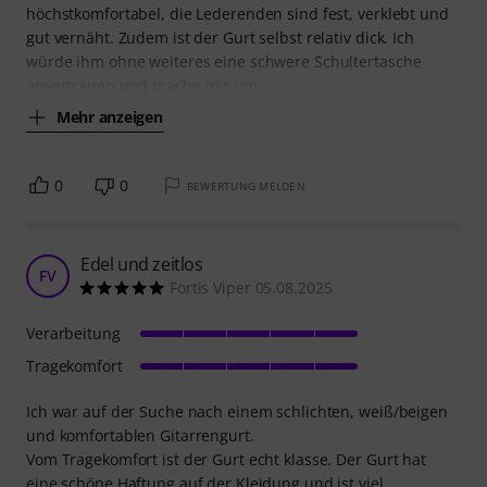
höchstkomfortabel, die Lederenden sind fest, verklebt und
gut vernäht. Zudem ist der Gurt selbst relativ dick. Ich
würde ihm ohne weiteres eine schwere Schultertasche
anvertrauen und mache mir um
Mehr anzeigen
0
0
BEWERTUNG MELDEN
Edel und zeitlos
FV
Fortis Viper 05.08.2025
Verarbeitung
Tragekomfort
Ich war auf der Suche nach einem schlichten, weiß/beigen
und komfortablen Gitarrengurt.
Vom Tragekomfort ist der Gurt echt klasse. Der Gurt hat
eine schöne Haftung auf der Kleidung und ist viel