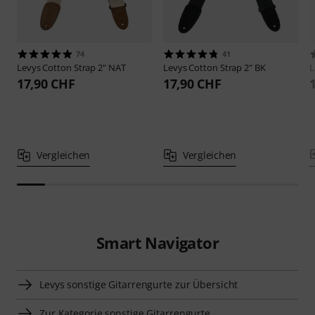
74
41
Levys
Cotton Strap 2" NAT
Levys
Cotton Strap 2" BK
L
17,90 CHF
17,90 CHF
Vergleichen
Vergleichen
Smart Navigator
Levys sonstige Gitarrengurte zur Übersicht
Zur Kategorie sonstige Gitarrengurte