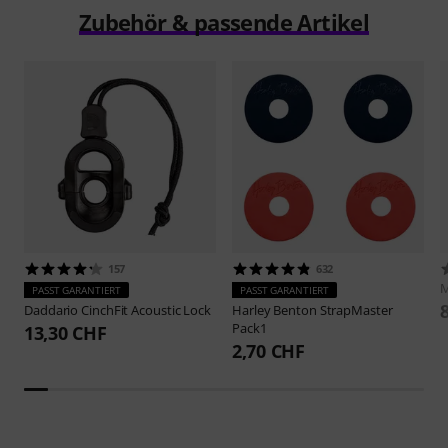
Zubehör & passende Artikel
157
632
M
PASST GARANTIERT
PASST GARANTIERT
Daddario
CinchFit Acoustic Lock
Harley Benton
StrapMaster
Pack1
13,30 CHF
2,70 CHF