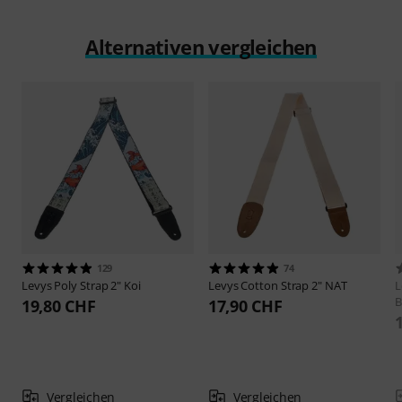
Alternativen vergleichen
129
74
Levys
Poly Strap 2" Koi
Levys
Cotton Strap 2" NAT
L
B
19,80 CHF
17,90 CHF
Vergleichen
Vergleichen