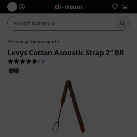
Suche 
Sonstige Gitarrengurte
Levys Cotton Acoustic Strap 2" BR
4.7 von 5 Sternen aus 48 Kundenbewertungen
(
48
)