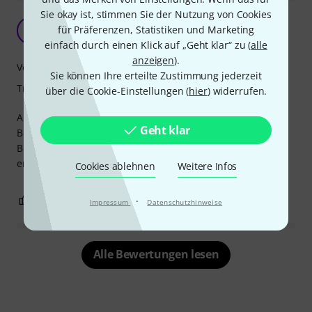
Sie okay ist, stimmen Sie der Nutzung von Cookies
Gewöhnungs bedürftig
für Präferenzen, Statistiken und Marketing
DB
Der Beginner 09.12.2022
einfach durch einen Klick auf „Geht klar“ zu (
alle
anzeigen
).
Verarbeitung
Sie können Ihre erteilte Zustimmung jederzeit
Tragekomfort
über die Cookie-Einstellungen (
hier
) widerrufen.
Alles soweit wie es sein soll, wenn keine
Geht klar
Befestigung vorne vorhanden ist.
Beim Spielen stört das Band an der Kopfplatte an den
ersten Bünden.
Cookies ablehnen
Weitere Infos
0
1
·
BEWERTUNG MELDEN
Impressum
Datenschutzhinweise
Alle Bewertungen lesen