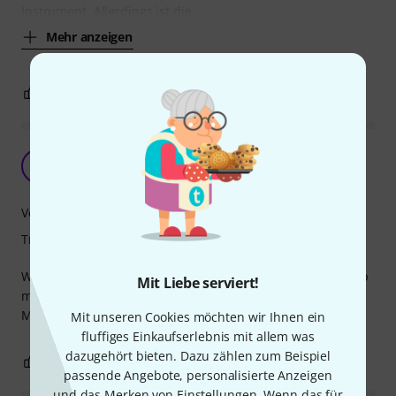
Instrument. Allerdings ist die
Mehr anzeigen
1
1
BEWERTUNG MELDEN
great discovery
A
AXB.ch 07.11.2022
Verarbeitung
Tragekomfort
When my ancient leather strap broke it was time to step up
Mit Liebe serviert!
my game.
My 72 Hummingbird said thank you.
Mit unseren Cookies möchten wir Ihnen ein
fluffiges Einkaufserlebnis mit allem was
dazugehört bieten. Dazu zählen zum Beispiel
0
0
BEWERTUNG MELDEN
passende Angebote, personalisierte Anzeigen
und das Merken von Einstellungen. Wenn das für