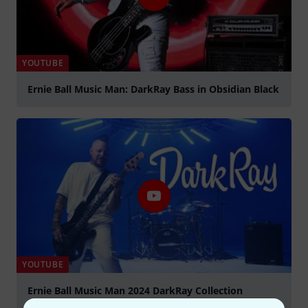
YOUTUBE
Ernie Ball Music Man: DarkRay Bass in Obsidian Black
abspielen
YOUTUBE
Ernie Ball Music Man 2024 DarkRay Collection