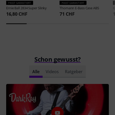
PASST GARANTIERT
PASST GARANTIERT
Ernie Ball
2834 Super Slinky
Thomann
E-Bass Case ABS
G
16,80 CHF
71 CHF
Schon gewusst?
Alle
Videos
Ratgeber