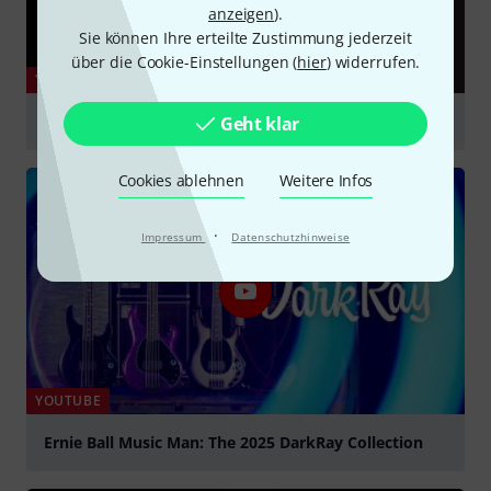
anzeigen
).
Sie können Ihre erteilte Zustimmung jederzeit
über die Cookie-Einstellungen (
hier
) widerrufen.
YOUTUBE
The 2025 DarkRay Collection
Geht klar
abspielen
Cookies ablehnen
Weitere Infos
·
Impressum
Datenschutzhinweise
YOUTUBE
Ernie Ball Music Man: The 2025 DarkRay Collection
abspielen