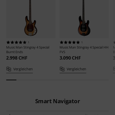
1
1
Music Man
Stingray 4 Special
Music Man
Stingray 4 Special HH
M
Burnt Ends
FVS
B
2.998 CHF
3.090 CHF
Vergleichen
Vergleichen
Smart Navigator