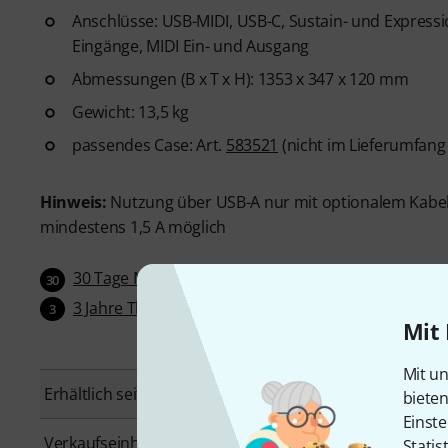
Anschlüsse: USB-MIDI, USB-C, Sustain- und Expressio
Eingänge, MIDI Ein- und Ausgang
Abmessungen (B x T x H): 1353 x 347 x 120 mm
Gewicht: 13,5 kg
passendes Case: Art.
583521
(nicht im Lieferumfang
Hinweis:
Nutzung über USB-A nur mit optionalem Kabel
mindestens 1,5 A möglich
30 Tage Money-Back-Garantie
30
3 Jahre Thomann Garantie
3
Mit 
Mit un
Erhältlich seit
Oktober 2023
biete
Einste
Verkaufseinheit
1 Stück
Statis