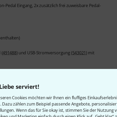
n-Pedal Eingang, 2x zusätzlich frei zuweisbare Pedal-
 enthalten)
 (
491488
) und USB-Stromversorgung (
543021
) mit
Liebe serviert!
seren Cookies möchten wir Ihnen ein fluffiges Einkaufserlebn
Artikelnummer
570927
n. Dazu zählen zum Beispiel passende Angebote, personalisie
llungen. Wenn das für Sie okay ist, stimmen Sie der Nutzung 
Anzahl der Tasten
88
tiken und Marketing einfach durch einen Klick auf „Geht klar“ z