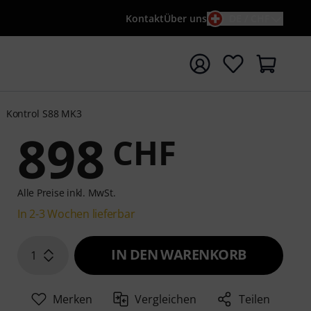
Kontakt
Über uns
DE / CHF
e mit Suchwort {searchTerm} starten
Kontrol S88 MK3
898
CHF
Alle Preise inkl. MwSt.
In 2-3 Wochen lieferbar
IN DEN WARENKORB
1
Merken
Vergleichen
Teilen