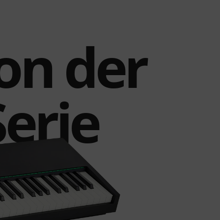
on der
erie