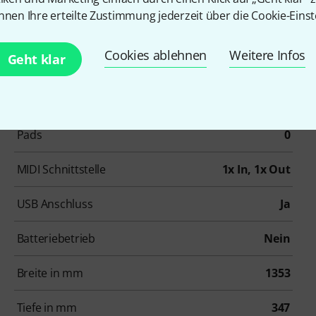
nnen Ihre erteilte Zustimmung jederzeit über die Cookie-Einst
Aftertouch
Ja
Cookies ablehnen
Weitere Infos
Geht klar
Layerfunktion
Ja
Drehregler
8
Pads
0
MIDI Schnittstelle
1x In, 1x Out
USB Anschluss
Ja
Batteriebetrieb
Nein
Breite in mm
1353
Tiefe in mm
347