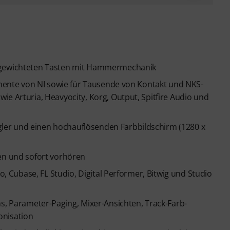
8 gewichteten Tasten mit Hammermechanik
rumente von NI sowie für Tausende von Kontakt und NKS-
ie Arturia, Heavyocity, Korg, Output, Spitfire Audio und
er und einen hochauflösenden Farbbildschirm (1280 x
den und sofort vorhören
ro, Cubase, FL Studio, Digital Performer, Bitwig und Studio
ns, Parameter-Paging, Mixer-Ansichten, Track-Farb-
onisation