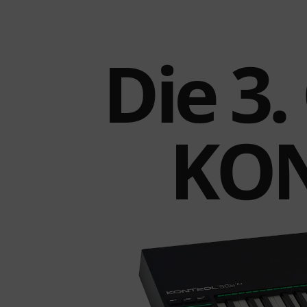
Die 3
KON