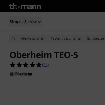
Shop
Service
Alle Kategorien
Tasteninstrumente
Synthesize
Oberheim TEO-5
4.9 von 5 Sternen aus 34 Kundenb
(
34
)