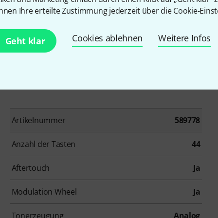
nnen Ihre erteilte Zustimmung jederzeit über die Cookie-Einst
Cookies ablehnen
Weitere Infos
Geht klar
Artikelnummer
589778
Anzahl der Tasten
44
Aftertouch
Ja
Modulation Wheel
Ja
Tonerzeugung
Analog