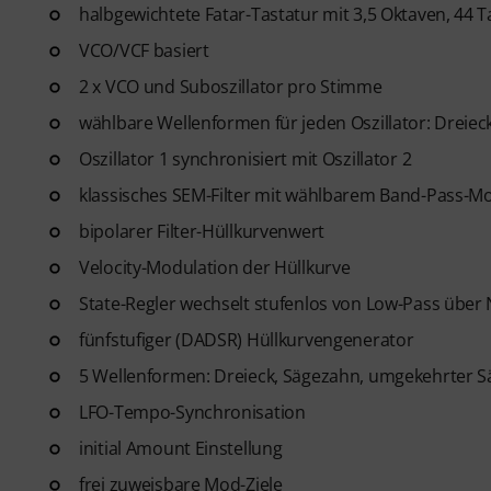
halbgewichtete Fatar-Tastatur mit 3,5 Oktaven, 44 
automatisch. Bitte beachte, das
VCO/VCF basiert
2 x VCO und Suboszillator pro Stimme
wählbare Wellenformen für jeden Oszillator: Dreieck
Oszillator 1 synchronisiert mit Oszillator 2
klassisches SEM-Filter mit wählbarem Band-Pass-M
bipolarer Filter-Hüllkurvenwert
Velocity-Modulation der Hüllkurve
State-Regler wechselt stufenlos von Low-Pass über
fünfstufiger (DADSR) Hüllkurvengenerator
5 Wellenformen: Dreieck, Sägezahn, umgekehrter S
LFO-Tempo-Synchronisation
initial Amount Einstellung
frei zuweisbare Mod-Ziele