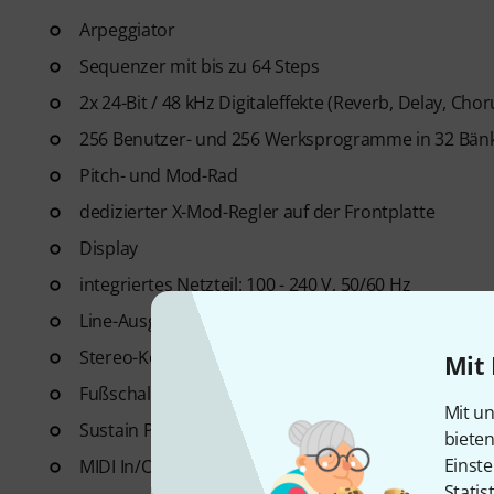
Arpeggiator
Sequenzer mit bis zu 64 Steps
2x 24-Bit / 48 kHz Digitaleffekte (Reverb, Delay, Ch
256 Benutzer- und 256 Werksprogramme in 32 Bän
Pitch- und Mod-Rad
dedizierter X-Mod-Regler auf der Frontplatte
Display
integriertes Netzteil: 100 - 240 V, 50/60 Hz
Line-Ausgänge: 2 x 6.3 mm Klinke
Stereo-Kopfhörerausgang: 6,3 mm Klinke
Mit 
Fußschalter-Eingang: 6,3 mm Klinke
Mit un
Sustain Pedal-Eingang: 6,3 mm Klinke
biete
Einste
MIDI In/Out/Thru
Statis