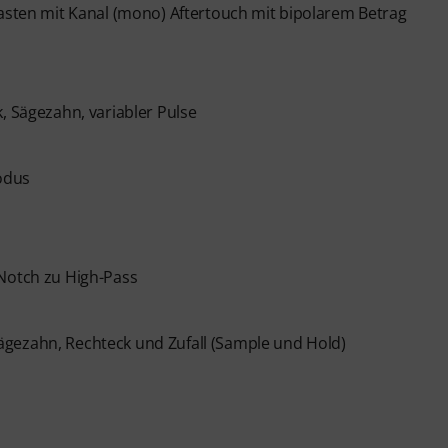
Tasten mit Kanal (mono) Aftertouch mit bipolarem Betrag
s die Software nur in englisch verfügbar ist.
, Sägezahn, variabler Pulse
odus
 Notch zu High-Pass
ägezahn, Rechteck und Zufall (Sample und Hold)