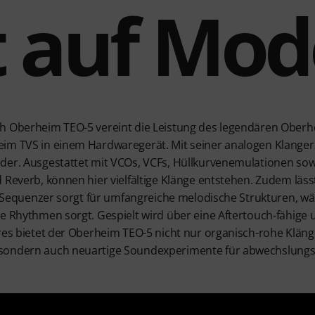
ft auf Mo
th Oberheim TEO-5 vereint die Leistung des legendären Ober
eim TVS in einem Hardwaregerät. Mit seiner analogen Klange
der. Ausgestattet mit VCOs, VCFs, Hüllkurvenemulationen sow
 Reverb, können hier vielfältige Klänge entstehen. Zudem läs
er Sequenzer sorgt für umfangreiche melodische Strukturen, wä
de Rhythmen sorgt. Gespielt wird über eine Aftertouch-fähige 
res bietet der Oberheim TEO-5 nicht nur organisch-rohe Kläng
sondern auch neuartige Soundexperimente für abwechslungs