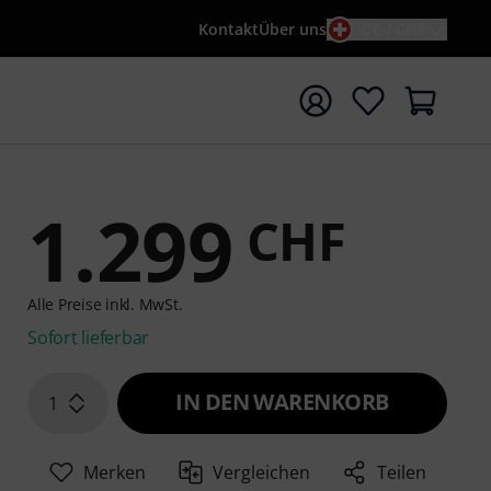
Kontakt
Über uns
DE / CHF
e mit Suchwort {searchTerm} starten
1.299
CHF
Alle Preise inkl. MwSt.
Sofort lieferbar
IN DEN WARENKORB
1
Merken
Vergleichen
Teilen