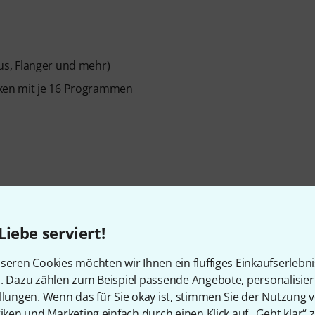
orus, Flanger und mehr)
ken mit je 16 Programmen
Liebe serviert!
seren Cookies möchten wir Ihnen ein fluffiges Einkaufserlebn
n. Dazu zählen zum Beispiel passende Angebote, personalisie
llungen. Wenn das für Sie okay ist, stimmen Sie der Nutzung 
tiken und Marketing einfach durch einen Klick auf „Geht klar“ z