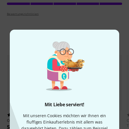
Bewertungsrichtlinien
Alternativen vergleichen
Mit Liebe serviert!
7
2
Mit unseren Cookies möchten wir Ihnen ein
Olli Hess
Move Line 60pe
Olli Hess
Intense-Edition 60
O
fluffiges Einkaufserlebnis mit allem was
T
55 CHF
52 CHF
dazugehört bieten. Dazu zählen zum Beispiel