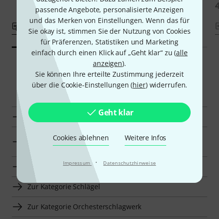
passende Angebote, personalisierte Anzeigen
und das Merken von Einstellungen. Wenn das für
Vergleichen
Vergleichen
Sie okay ist, stimmen Sie der Nutzung von Cookies
für Präferenzen, Statistiken und Marketing
einfach durch einen Klick auf „Geht klar“ zu (
alle
anzeigen
).
Sie können Ihre erteilte Zustimmung jederzeit
über die Cookie-Einstellungen (
hier
) widerrufen.
Smart Navigator
Geht klar
Olli Hess Schlägel für TamTams/Gongs zur Übersicht
Schlägel für TamTams/Gongs für 50 CHF–70 CHF
Cookies ablehnen
Weitere Infos
anzeigen
·
Impressum
Datenschutzhinweise
Zur Kategorie Schlägel für TamTams/Gongs
Zur Kategorie Schlägel
Zur Kategorie Orchesterschlagwerk