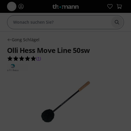
Suche 
Gong Schlägel
Olli Hess Move Line 50sw
5.0 von 5 Sternen aus 1 Kundenbewertungen
(
1
)