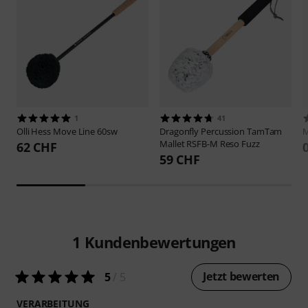
1
41
Olli Hess
Move Line 60sw
Dragonfly Percussion
TamTam
M
Mallet RSFB-M Reso Fuzz
62 CHF
59 CHF
1
Kundenbewertungen
Jetzt bewerten
5
/ 5
VERARBEITUNG