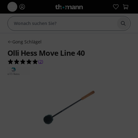
Suche 
Gong Schlägel
Olli Hess Move Line 40
5.0 von 5 Sternen aus 2 Kundenbewertungen
(
2
)