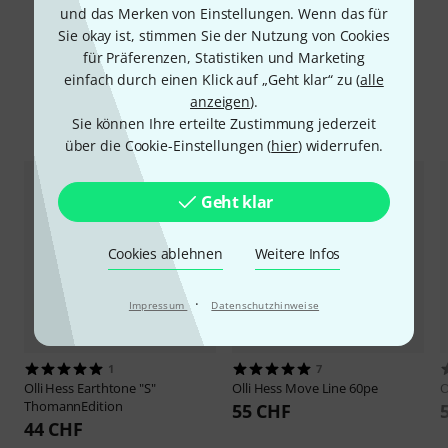
und das Merken von Einstellungen. Wenn das für
Alle Bewertungen lesen
Sie okay ist, stimmen Sie der Nutzung von Cookies
für Präferenzen, Statistiken und Marketing
einfach durch einen Klick auf „Geht klar“ zu (
alle
anzeigen
).
Alternativen vergleichen
Sie können Ihre erteilte Zustimmung jederzeit
über die Cookie-Einstellungen (
hier
) widerrufen.
Geht klar
Cookies ablehnen
Weitere Infos
·
Impressum
Datenschutzhinweise
1
7
Olli Hess
Earthtone "S"
Olli Hess
Move Line 60pe
O
ThomannEdition
55 CHF
44 CHF