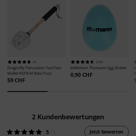
41
2315
Dragonfly Percussion
TamTam
Millenium
Thomann Egg Shaker
M
Mallet RSFB-M Reso Fuzz
W
0,90 CHF
59 CHF
2
Kundenbewertungen
Jetzt bewerten
5
/ 5