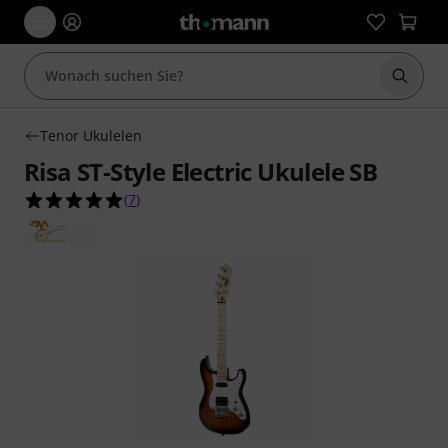
Suche 
Tenor Ukulelen
Risa ST-Style Electric Ukulele SB
5.0 von 5 Sternen aus 7 Kundenbewertungen
(
7
)