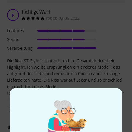
Richtige Wahl
R
robob 03.06.2022
Features
Sound
Verarbeitung
Die Risa ST-Style ist optisch und im Gesamteindruck ein
Highlight. Ich wollte ursprünglich ein anderes Modell, das
aufgrund der Lieferprobleme durch Corona aber zu lange
Lieferzeiten hatte. Die Risa war auf Lager und so entschied
ich mich für dieses Modell.
Ich muss sagen, ich habe das nicht bereut. Qualität und vor
allem die Verarbeitung und das Design sind
Mehr anzeigen
0
0
BEWERTUNG MELDEN