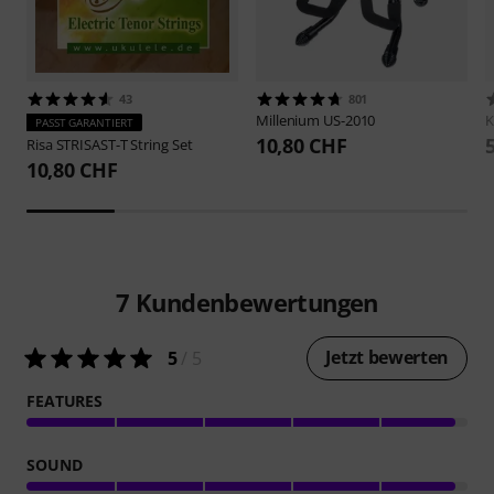
43
801
Millenium
US-2010
K
PASST GARANTIERT
10,80 CHF
Risa
STRISAST-T String Set
10,80 CHF
7
Kundenbewertungen
Jetzt bewerten
5
/ 5
FEATURES
SOUND