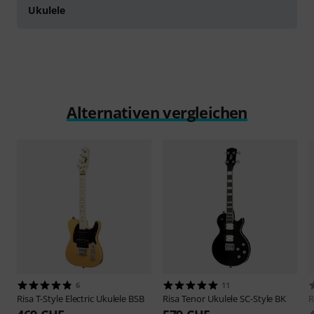
Ukulele
Alternativen vergleichen
6
11
Risa
T-Style Electric Ukulele BSB
Risa
Tenor Ukulele SC-Style BK
R