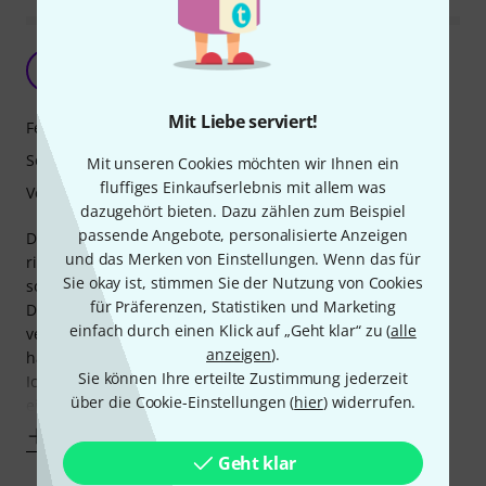
Super E-Ukulele
N
nickddddd 05.12.2017
Mit Liebe serviert!
Features
Sound
Mit unseren Cookies möchten wir Ihnen ein
fluffiges Einkaufserlebnis mit allem was
Verarbeitung
dazugehört bieten. Dazu zählen zum Beispiel
passende Angebote, personalisierte Anzeigen
Die Auswahl an akustischen Ukulelen ist mittlerweile ja
und das Merken von Einstellungen. Wenn das für
riesengroß. Aber ein gute E-Ukulele zu finden ist gar nicht
Sie okay ist, stimmen Sie der Nutzung von Cookies
so einfach.
für Präferenzen, Statistiken und Marketing
Die Risa gefällt mir wirklich hervorragend. Sie ist toll
einfach durch einen Klick auf „Geht klar“ zu (
alle
verarbeitet und macht einen wirklich schönen Sound. Sie
anzeigen
).
hat einen entsprechenden Preis ist aber jeden Cent Wert.
Sie können Ihre erteilte Zustimmung jederzeit
Ich kann das Instrument jedem weiterempfehlen. Das
über die Cookie-Einstellungen (
hier
) widerrufen.
einzige dessen
Mehr anzeigen
Geht klar