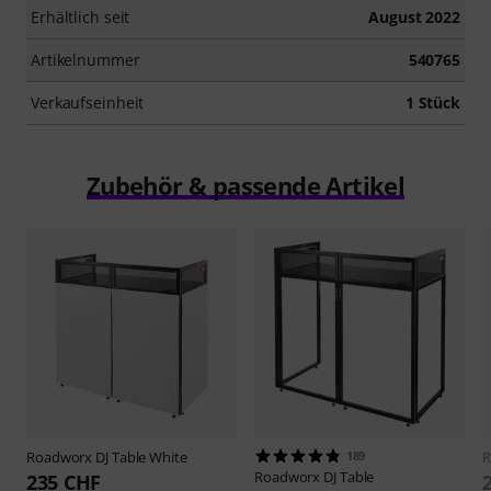
Erhältlich seit
August 2022
Artikelnummer
540765
Verkaufseinheit
1 Stück
Zubehör & passende Artikel
Roadworx
DJ Table White
189
R
Roadworx
DJ Table
235 CHF