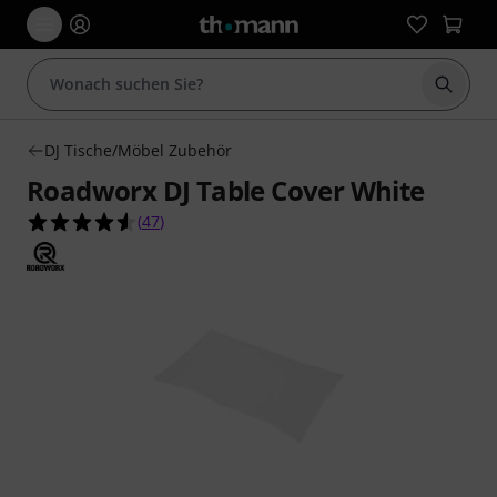
Suche 
DJ Tische/Möbel Zubehör
Roadworx DJ Table Cover White
4.6 von 5 Sternen aus 47 Kundenbewertungen
(
47
)