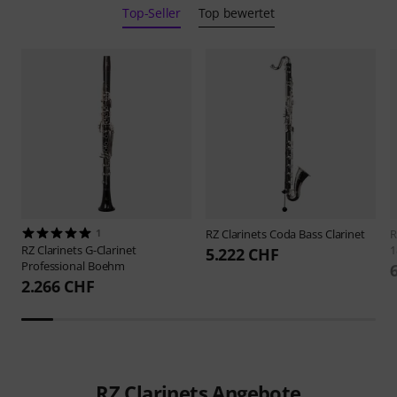
Top-Seller
Top bewertet
1
RZ Clarinets
Coda Bass Clarinet
R
RZ Clarinets
G-Clarinet
1
5.222 CHF
Professional Boehm
2.266 CHF
RZ Clarinets Angebote