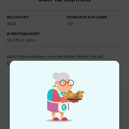
BEI UNS SEIT
PRODUKTE AUF LAGER
2024
10+
Ø VERFÜGBARKEIT
59.37% (1 Jahr)
Mehr Informationen zum Hersteller finden Sie auf
http://www.rzclarinets.com
So erreichen Sie uns
Kundenservice Schweiz