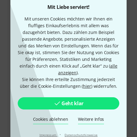
Mit Liebe serviert!
Mit unseren Cookies möchten wir Ihnen ein
fluffiges Einkaufserlebnis mit allem was
+41-715670831
dazugehört bieten. Dazu zählen zum Beispiel
passende Angebote, personalisierte Anzeigen
Unser Thomann Team Kundenservice steht Ihnen bei
und das Merken von Einstellungen. Wenn das für
allen Fragen und Problemen nach dem Kauf zur Seite.
Sie okay ist, stimmen Sie der Nutzung von Cookies
für Präferenzen, Statistiken und Marketing
einfach durch einen Klick auf „Geht klar“ zu (
alle
Kundennummer bereithalten
anzeigen
).
Sie können Ihre erteilte Zustimmung jederzeit
Öffnungszeiten
über die Cookie-Einstellungen (
hier
) widerrufen.
Rückruf vereinbaren
Geht klar
Mehr Kontaktoptionen
Cookies ablehnen
Weitere Infos
Produkt zurücksenden
·
Impressum
Datenschutzhinweise