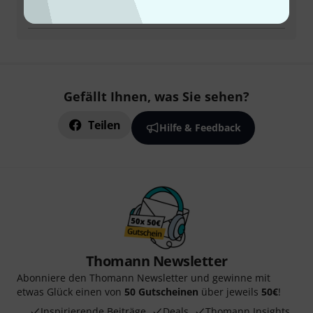
Alle Ansprechpartner
Gefällt Ihnen, was Sie sehen?
Teilen
Hilfe & Feedback
Thomann Newsletter
Abonniere den Thomann Newsletter und gewinne mit
etwas Glück einen von
50 Gutscheinen
über jeweils
50€
!
Inspirierende Beiträge
Deals
Thomann Insights