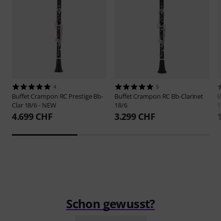
4
5
Buffet Crampon
RC Prestige Bb-
Buffet Crampon
RC Bb-Clarinet
B
Clar 18/6 - NEW
18/6
1
4.699 CHF
3.299 CHF
Schon gewusst?