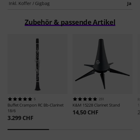
Inkl. Koffer / Gigbag
Ja
Zubehör & passende Artikel
5
251
R
Buffet Crampon
RC Bb-Clarinet
K&M
15228 Clarinet Stand
1
18/6
14,50 CHF
3.299 CHF