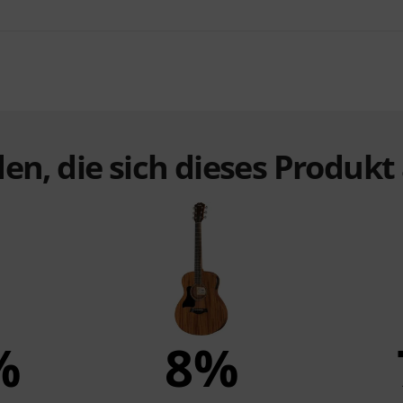
en, die sich dieses Produk
%
8%