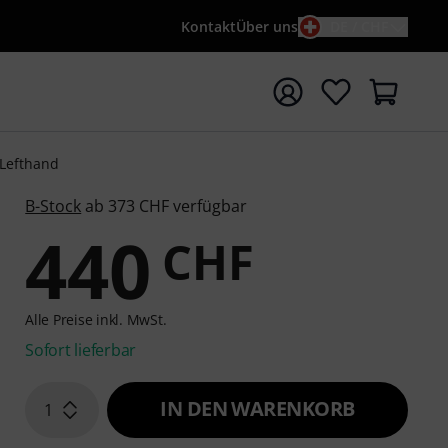
Kontakt
Über uns
DE / CHF
e mit Suchwort {searchTerm} starten
 Lefthand
B-Stock
ab 373 CHF verfügbar
440
CHF
Alle Preise inkl. MwSt.
Sofort lieferbar
IN DEN WARENKORB
1