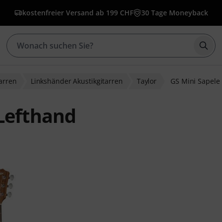
kostenfreier Versand ab 199 CHF
30 Tage Moneyback
Such
arren
Linkshänder Akustikgitarren
Taylor
GS Mini Sapele
 Lefthand
wertungen