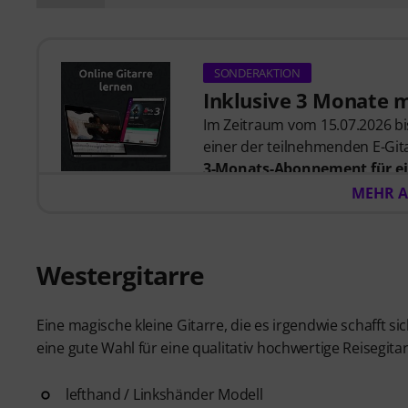
SONDERAKTION
Inklusive 3 Monate 
Im Zeitraum vom 15.07.2026 bis
einer der teilnehmenden E-Gita
3-Monats-Abonnement für ei
57,00
. Nach dem Versand dein
MEHR A
automatisch per E-Mail zuges
automatisch.
Music2Me, dein Online-Lernpo
Westergitarre
studierten Musiklehrern. Aus
2025/2026 in der Kategorie “E-
Gitarren Videolektionen für A
Eine magische kleine Gitarre, die es irgendwie schafft si
Blues bis Metal und mehr. Mit
eine gute Wahl für eine qualitativ hochwertige Reisegita
Ausdrucken sowie intelligente
weitere Features.
lefthand / Linkshänder Modell