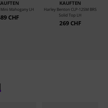
KAUFTEN
KAUFTEN
S Mini Mahogany LH
Harley Benton CLP-12SM BRS
Solid Top LH
589 CHF
269 CHF
l