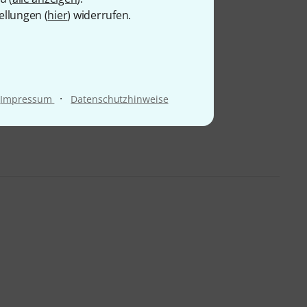
ellungen (
hier
) widerrufen.
·
Impressum
Datenschutzhinweise