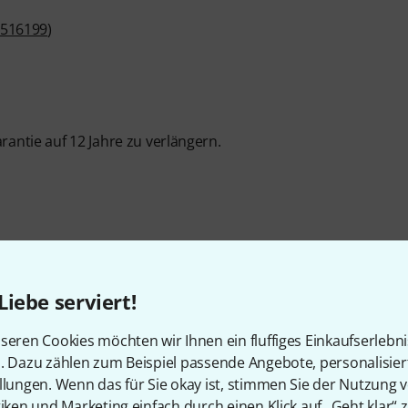
516199
)
arantie auf 12 Jahre zu verlängern.
Artikelnummer
590942
Liebe serviert!
Bauweise
GS Mini
seren Cookies möchten wir Ihnen ein fluffiges Einkaufserlebn
n. Dazu zählen zum Beispiel passende Angebote, personalisie
Boden und Zargen
Sapele
llungen. Wenn das für Sie okay ist, stimmen Sie der Nutzung 
tiken und Marketing einfach durch einen Klick auf „Geht klar“ z