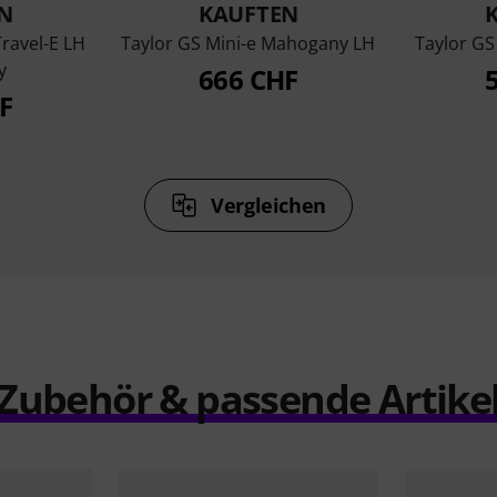
N
KAUFTEN
ravel-E LH
Taylor GS Mini-e Mahogany LH
Taylor G
y
666 CHF
F
Vergleichen
Zubehör & passende Artike