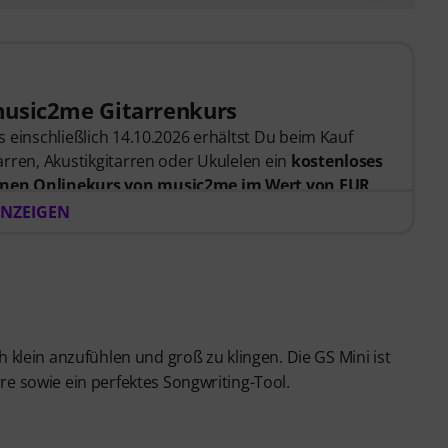
music2me Gitarrenkurs
 einschließlich 14.10.2026 erhältst Du beim Kauf
rren, Akustikgitarren oder Ukulelen ein
kostenloses
nen Onlinekurs von music2me im Wert von EUR
er Bestellung bekommst du den Freischaltcode
NZEIGEN
endet. Das music2me Abo endet nach Ablauf
rtal für Musik mit einem pädagogischen Konzept von
gezeichnet mit dem deutschen Bildungs-Award
Learning Instrumentalunterricht”! Mit über 400
nfänger und Fortgeschrittene – von Pop, Rock und
ch klein anzufühlen und groß zu klingen. Die GS Mini ist
 persönlichem Support per Chat, Noten zum
rre sowie ein perfektes Songwriting-Tool.
m Videoplayer mit Übungsfunktion, Zeitlupe und