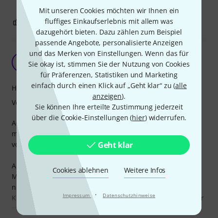
Mit unseren Cookies möchten wir Ihnen ein
fluffiges Einkaufserlebnis mit allem was
5
1
BEWERTUNG MELDEN
dazugehört bieten. Dazu zählen zum Beispiel
passende Angebote, personalisierte Anzeigen
und das Merken von Einstellungen. Wenn das für
Praktische Tasche, Chemische Keule
S
Sie okay ist, stimmen Sie der Nutzung von Cookies
Splinter 23.09.2013
für Präferenzen, Statistiken und Marketing
einfach durch einen Klick auf „Geht klar“ zu (
alle
Handling
anzeigen
).
Verarbeitung
Sie können Ihre erteilte Zustimmung jederzeit
über die Cookie-Einstellungen (
hier
) widerrufen.
Auf der Suche nach Basstaschen im Billigsegment findet
man viel Schatten und wenig Licht. Diese Tasche hat etwas
von beidem.
Geht klar
An sich macht sie einen sehr robusten Eindruck. Das
Cookies ablehnen
Weitere Infos
Material wirkt wie ein robuster Trekkingrucksackstoff, und
nicht so wie billige die Plastikfolie mancher
·
Impressum
Datenschutzhinweise
Konkurrenzprodukte. Die Polsterung ist fingerdick und sehr
stabil, viel