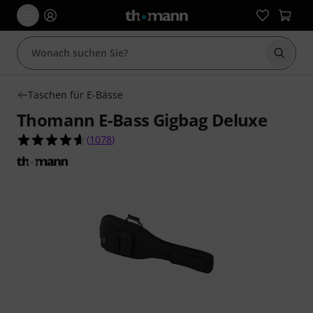
Suche 
Taschen für E-Bässe
Thomann E-Bass Gigbag Deluxe
4.6 von 5 Sternen aus 1078 Kundenbewertunge
(
1078
)