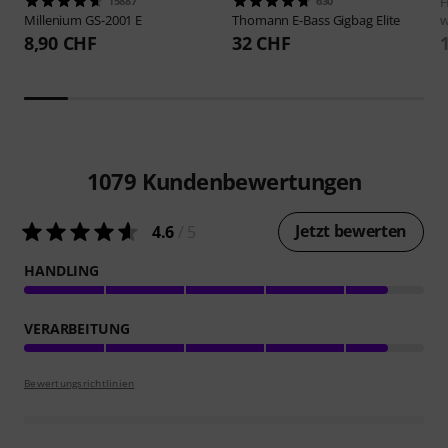
15887
630
H
Millenium
GS-2001 E
Thomann
E-Bass Gigbag Elite
w
8,90 CHF
32 CHF
1079
Kundenbewertungen
Jetzt bewerten
4.6
/ 5
HANDLING
VERARBEITUNG
Bewertungsrichtlinien