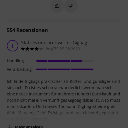
Markieren Sie diese Zusammenfassung
Markieren Sie diese Zusammen
554
Rezensionen
Stabiles und preiswertes Gigbag
J
Jörg075 25.08.2013
Handling
Verarbeitung
Ich finde Gigbags praktischer als Koffer. Und günstiger sind
sie auch. Da ist es schon verwunderlich, wenn man sich
eine neues Instrument für mehrere Hundert Euro kauft und
noch nicht mal ein vernünftiges Gigbag dabei ist. Also muss
man zukaufen. Und dieses Thomann-Gigbag ist eine gute
Wahl für wenig Geld. Es ist gut und ausreichend gepolstert
und es hat insgesamt
Mehr anzeigen