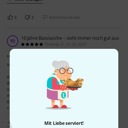
3
2
BEWERTUNG MELDEN
10 Jahre Basstasche -- sieht immer noch gut aus
TÖ
Thomas Ö. 21.02.2022
Handling
Verarbeitung
Also die Größe passt auf jeden Fall sehr gut zu Jazz-Bass
ähnliche Instrumentenformate und die ganze Ausführung
ist echt solide. Da ich die Tasche etwa 10 Jahre habe, kann
man jetzt vielleicht auch davon ausgehen, dass der
Reissverschluss lange hält. Anfänglicher leichter
Kunststoffgeruch vergeht nach ein paar Tagen auf dem
Balkon. Praktisch ist auch, dass man ihn an
Mehr anzeigen
Mit Liebe serviert!