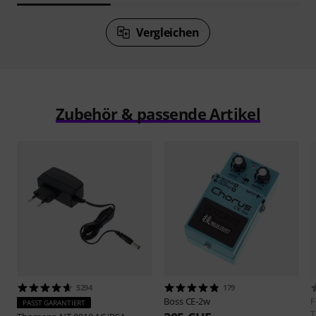
Vergleichen
Zubehör & passende Artikel
5294
179
Boss
CE-2w
F
PASST GARANTIERT
T