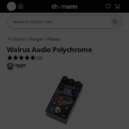
Suche 
Chorus / Flanger / Phaser
Walrus Audio Polychrome
4.9 von 5 Sternen aus 28 Kundenbewertungen
(
28
)