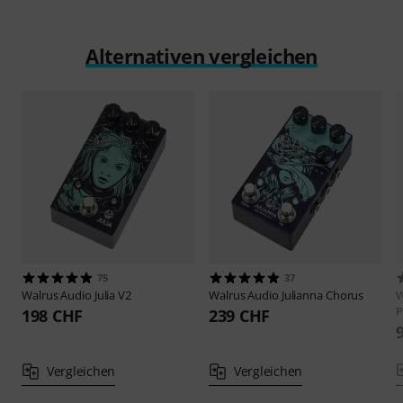
Alternativen vergleichen
75
37
Walrus Audio
Julia V2
Walrus Audio
Julianna Chorus
W
P
198 CHF
239 CHF
Vergleichen
Vergleichen