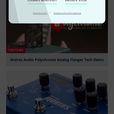
·
Impressum
Datenschutzhinweise
YOUTUBE
Walrus Audio Polychrome Analog Flanger Tech Demo
abspielen