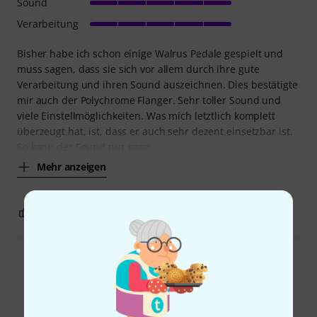
Sound
Verarbeitung
Bisher habe ich schon einige Walrus Pedale gespielt und
muss sagen, dass sie sich vor allem durch ihre gute
Verarbeitung und ihren Sound auszeichnen. Dies bestätigte
mir auch der Polychrome Flanger. Sehr toller Sound und
viele Einstellmöglichkeiten. Was mich letztlich komplett
überzeugt hat, ist, dass er auch sehr dezent einsetzbar ist.
So kann der Sound nur ganz
Mehr anzeigen
3
2
BEWERTUNG MELDEN
Alle Bewertungen lesen