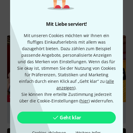
Schon gewusst?
Alle
Videos
Ratgeber
Testberichte
Mit Liebe serviert!
Mit unseren Cookies möchten wir Ihnen ein
fluffiges Einkaufserlebnis mit allem was
dazugehört bieten. Dazu zählen zum Beispiel
passende Angebote, personalisierte Anzeigen
und das Merken von Einstellungen. Wenn das für
Sie okay ist, stimmen Sie der Nutzung von Cookies
für Präferenzen, Statistiken und Marketing
einfach durch einen Klick auf „Geht klar“ zu (
alle
anzeigen
).
Sie können Ihre erteilte Zustimmung jederzeit
YOUTUBE
über die Cookie-Einstellungen (
hier
) widerrufen.
A NEW ANALOG CLASSIC? WALRUS AUDIO
POLYCHROME FLANGER
Geht klar
abspielen
Cookies ablehnen
Weitere Infos