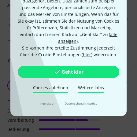
dazugehört bieten. Dazu zählen zum Beispiel
Aber…!
passende Angebote, personalisierte Anzeigen
und das Merken von Einstellungen. Wenn das für
Ich mach den negativen Teil kurz. Erstens: Die Verarbeitung
Sie okay ist, stimmen Sie der Nutzung von Cookies
ist gelinde gesagt unter aller sau! 329,- für schepp
für Präferenzen, Statistiken und Marketing
geschnittene Alubleche, die
einfach durch einen Klick auf „Geht klar“ zu (
alle
Mehr anzeigen
anzeigen
).
Sie können Ihre erteilte Zustimmung jederzeit
über die Cookie-Einstellungen (
hier
) widerrufen.
5
1
BEWERTUNG MELDEN
Geht klar
Super Pedal (leider nichts für Peavey Liebhaber)
J
Cookies ablehnen
Weitere Infos
Jef6925 27.11.2017
Features
·
Impressum
Datenschutzhinweise
Sound
Verarbeitung
Bedienung