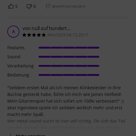
5
0
BEWERTUNG MELDEN
von null auf hundert...
A
Alex1029 04.12.2017
Features
Sound
Verarbeitung
Bedienung
"Seitdem ersten Mal als ich meinen Klinkestecker in ihre
Buchse gesteckt habe, fühle ich mich wie James Hetfield!
Mein Gitarrenspiel hat sich sofort um 100% verbessert!" ;)
aber irgendwie spiele ich seitdem wirklich mehr und erst
macht mehr Spaß.
Wer metal sound sucht ist hier voll richtig. Ob sich das Teil
wie der original vh4 anhört? Keine Ahnung, aber das ist