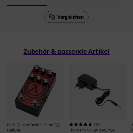
Vergleichen
Zubehör & passende Artikel
EarthQuaker Devices
Sunn O)))
5294
HalfLife
Thomann
NT 0910 AC/PSA
t