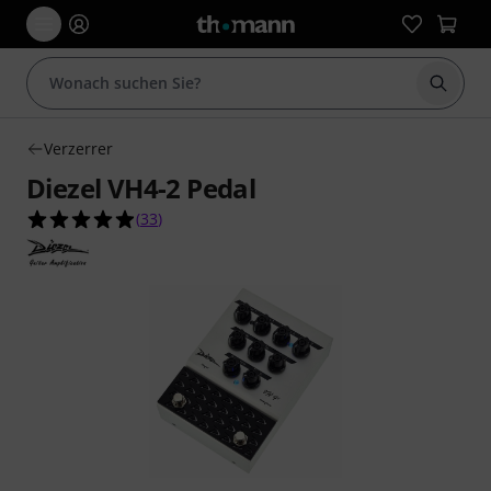
Suche 
Verzerrer
Diezel VH4-2 Pedal
4.9 von 5 Sternen aus 33 Kundenbewertungen
(
33
)