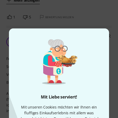
Mehr anzeigen
1
5
BEWERTUNG MELDEN
Diezel VH4-2 vs. Friedman BE-OD Deluxe vs. MXR
EVH 5150
G
Gretsch-Dude 03.04.2024
Features
Sound
Verarbeitung
Bedienung
Also eigentlich hat das Pedal, entwickelt in Bayern
Mit Liebe serviert!
(hergestellt in den USA…), soundmäßig 12 Sterne verdient,
ich kenne in dieser Klasse nix vergleichbares, dazu später
Mit unseren Cookies möchten wir Ihnen ein
im Detail und Vergleich mehr…
fluffiges Einkaufserlebnis mit allem was