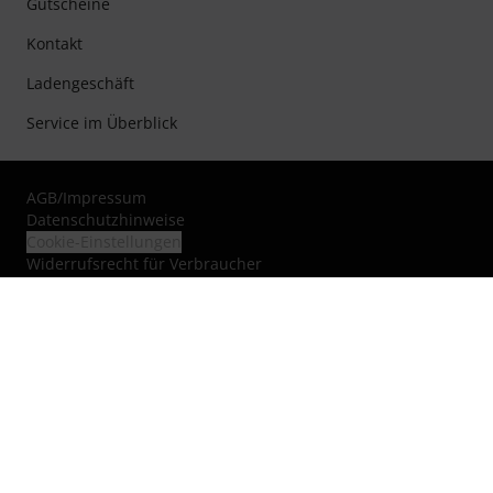
Gutscheine
Kontakt
Ladengeschäft
Service im Überblick
AGB
/
Impressum
Datenschutzhinweise
Cookie-Einstellungen
Widerrufsrecht für Verbraucher
Bestellvorgang/Vertragsabschluss
Mängelhaftungsrecht
Erklärung zur Barrierefreiheit
Vertrag widerrufen
Über uns