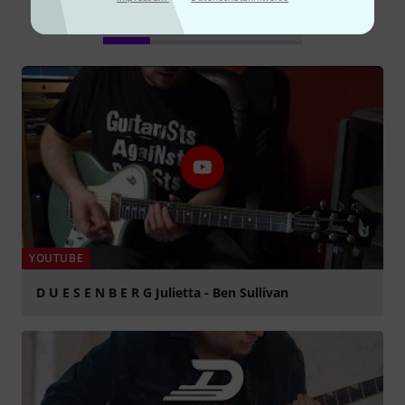
Alle
Videos
Ratgeber
YOUTUBE
D U E S E N B E R G Julietta - Ben Sullivan
abspielen