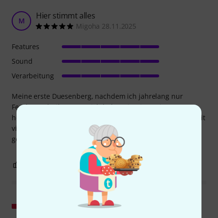
Hier stimmt alles
M
Migoha 28.11.2025
Features
Sound
Verarbeitung
Meine erste Duesenberg, nachdem ich jahrelang nur
Fender und Gibson gespielt habe. Die Gitarre ist
hervorragend verarbeitet, überzeugt dank 5-Way-Switch mit
vielseitigem Sound und besticht durch ein schlichtes, aber
geschmackvolles Design. Hier stimmt für mich alles.
3
0
BEWERTUNG MELDEN
Original zeigen