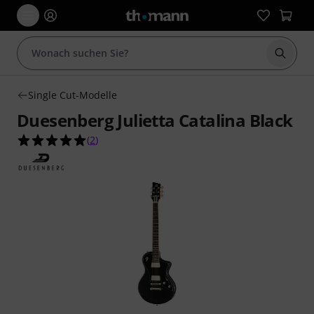
Suche 
Single Cut-Modelle
Duesenberg Julietta Catalina Black
5.0 von 5 Sternen aus 2 Kundenbewertungen
(
2
)