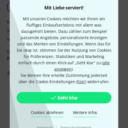
Duesenberg Julietta Catalina Black
TB
Mit Liebe serviert!
Tomasz Bajer 20.11.2025
Mit unseren Cookies möchten wir Ihnen ein
Features
fluffiges Einkaufserlebnis mit allem was
Sound
dazugehört bieten. Dazu zählen zum Beispiel
passende Angebote, personalisierte Anzeigen
Verarbeitung
und das Merken von Einstellungen. Wenn das für
Sie okay ist, stimmen Sie der Nutzung von Cookies
Qualität, Klang, Passform – für mich ein hundertprozentig
für Präferenzen, Statistiken und Marketing
gelungener Kauf.
einfach durch einen Klick auf „Geht klar“ zu (
alle
anzeigen
).
1
0
BEWERTUNG MELDEN
Sie können Ihre erteilte Zustimmung jederzeit
über die Cookie-Einstellungen (
hier
) widerrufen.
Alle Bewertungen lesen
Geht klar
Cookies ablehnen
Weitere Infos
Schon gewusst?
·
Impressum
Datenschutzhinweise