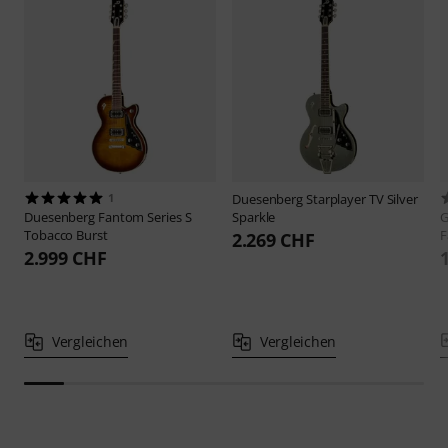
1
Duesenberg
Starplayer TV Silver
Duesenberg
Fantom Series S
Sparkle
G
Tobacco Burst
F
2.269 CHF
2.999 CHF
Vergleichen
Vergleichen