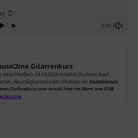
es
0:00
music2me Gitarrenkurs
 einschließlich 14.10.2026 erhältst Du beim Kauf
rren, Akustikgitarren oder Ukulelen ein
kostenloses
nen Onlinekurs von music2me im Wert von EUR
er Bestellung bekommst du den Freischaltcode
NZEIGEN
endet. Das music2me Abo endet nach Ablauf
rtal für Musik mit einem pädagogischen Konzept von
gezeichnet mit dem deutschen Bildungs-Award
Learning Instrumentalunterricht”! Mit über 400