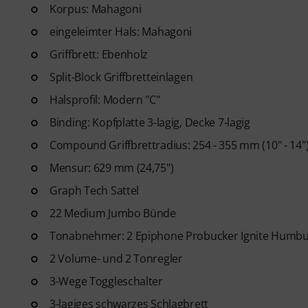
Gitarren Videolektionen für A
Korpus: Mahagoni
Blues bis Metal und mehr. Mit
eingeleimter Hals: Mahagoni
Ausdrucken sowie intelligente
Griffbrett: Ebenholz
weitere Features.
Split-Block Griffbretteinlagen
Halsprofil: Modern "C"
Binding: Kopfplatte 3-lagig, Decke 7-lagig
Compound Griffbrettradius: 254 - 355 mm (10" - 14"
Mensur: 629 mm (24,75")
Graph Tech Sattel
22 Medium Jumbo Bünde
Tonabnehmer: 2 Epiphone Probucker Ignite Humbuc
2 Volume- und 2 Tonregler
3-Wege Toggleschalter
3-lagiges schwarzes Schlagbrett