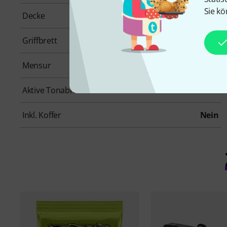
Sie kö
Decke
Keine
Griffbrett
Ebenholz
Mensur
629 mm
Aktive Tonabnehmer
Nein
Inkl. Koffer
Nein