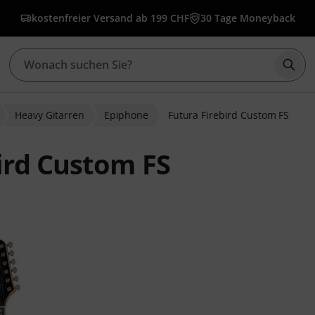
kostenfreier Versand ab 199 CHF
30 Tage Moneyback
Such
Heavy Gitarren
Epiphone
Futura Firebird Custom FS
ird Custom FS
wertungen