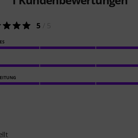
1
Kundenbewertungen
5
/ 5
ES
EITUNG
llt