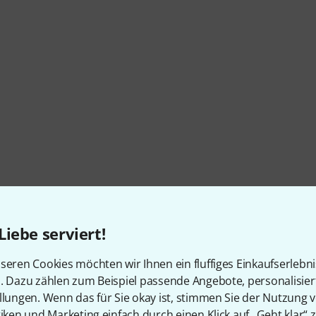
Liebe serviert!
Artikelnummer
641194
seren Cookies möchten wir Ihnen ein fluffiges Einkaufserlebn
Form
Firebird
n. Dazu zählen zum Beispiel passende Angebote, personalisie
llungen. Wenn das für Sie okay ist, stimmen Sie der Nutzung 
Korpus
Mahagoni
tiken und Marketing einfach durch einen Klick auf „Geht klar“ z