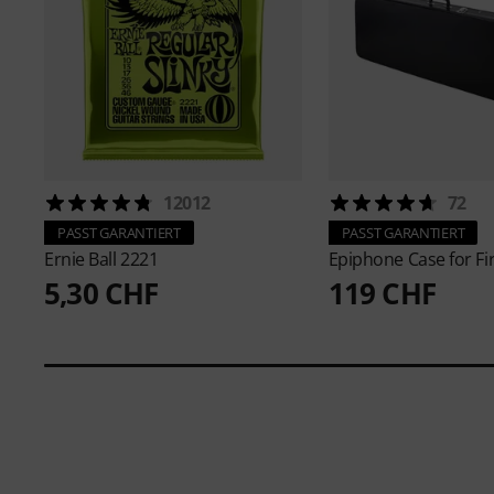
12012
72
PASST GARANTIERT
PASST GARANTIERT
Ernie Ball
2221
Epiphone
Case for Fi
5,30 CHF
119 CHF