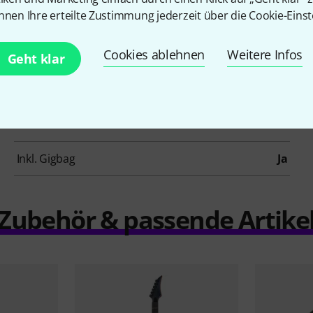
nnen Ihre erteilte Zustimmung jederzeit über die Cookie-Einst
Hals
Mahagoni
Cookies ablehnen
Weitere Infos
Bünde
22
Geht klar
Tonabnehmerbestückung
HH
Tremolo
Nein
Inkl. Gigbag
Ja
Zubehör & passende Artike