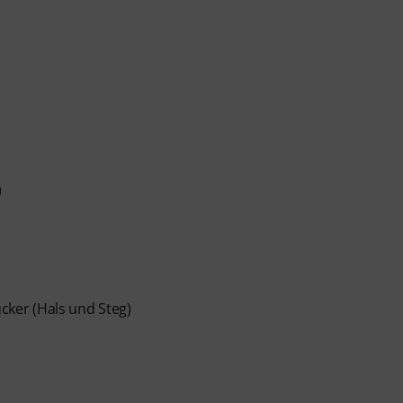
nfänger und Fortgeschrittene – von Pop, Rock und
 persönlichem Support per Chat, Noten zum
m Videoplayer mit Übungsfunktion, Zeitlupe und
)
ker (Hals und Steg)