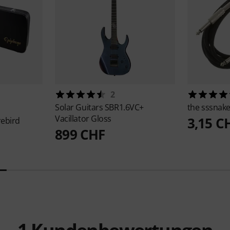
2
Solar Guitars
SBR1.6VC+
the sssnak
Vacillator Gloss
3,15 C
rebird
899 CHF