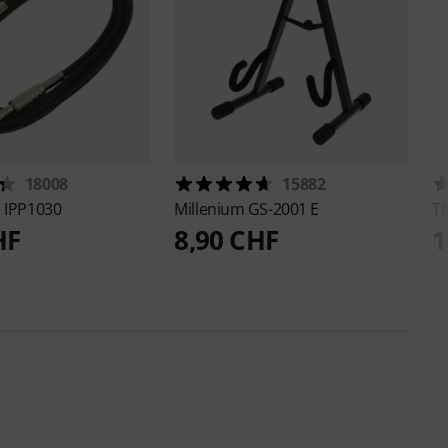
18008
15882
e
IPP1030
Millenium
GS-2001 E
T
HF
8,90 CHF
1