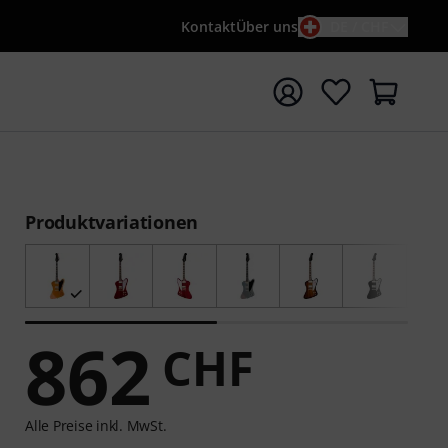
Kontakt
Über uns
DE / CHF
e mit Suchwort {searchTerm} starten
Produktvariationen
862
CHF
Alle Preise inkl. MwSt.