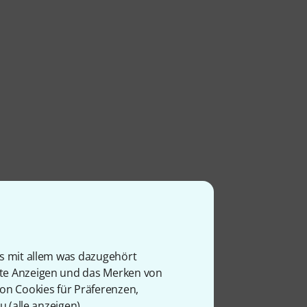
is mit allem was dazugehört
rte Anzeigen und das Merken von
von Cookies für Präferenzen,
u (
alle anzeigen
).