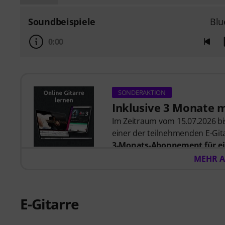
Soundbeispiele
Blu
0:00
SONDERAKTION
Inklusive 3 Monate 
Im Zeitraum vom 15.07.2026 bis
einer der teilnehmenden E-Gita
3-Monats-Abonnement für ei
57,00
. Nach dem Versand dein
MEHR A
automatisch per E-Mail zuges
automatisch.
Music2Me, dein Online-Lernpo
E-Gitarre
studierten Musiklehrern. Aus
2025/2026 in der Kategorie “E-