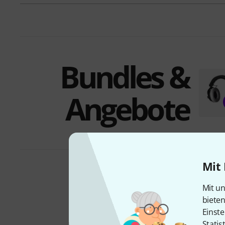
Bundles &
Angebote
Mit 
Di
Mit un
biete
Einste
Statis