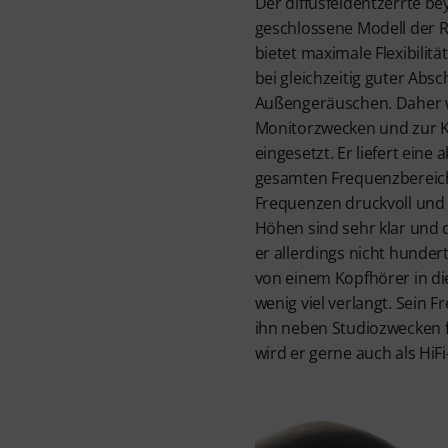
Der diffusfeldentzerrte b
geschlossene Modell der R
bietet maximale Flexibilitä
bei gleichzeitig guter Abs
Außengeräuschen. Daher w
Monitorzwecken und zur K
eingesetzt. Er liefert eine
gesamten Frequenzbereichs
Frequenzen druckvoll und 
Höhen sind sehr klar und di
er allerdings nicht hunder
von einem Kopfhörer in die
wenig viel verlangt. Sein 
ihn neben Studiozwecken f
wird er gerne auch als HiF