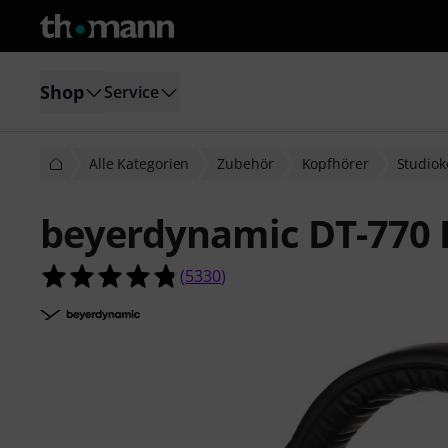
Shop
Service
Alle Kategorien
Zubehör
Kopfhörer
Studiok
beyerdynamic DT-770
4.8 von 5 Sternen aus 5330 Kunde
(
5330
)