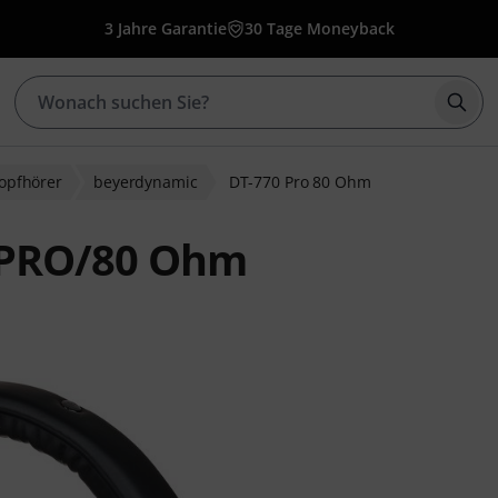
3 Jahre Garantie
30 Tage Moneyback
Such
opfhörer
beyerdynamic
DT-770 Pro 80 Ohm
 PRO/80 Ohm
nbewertungen