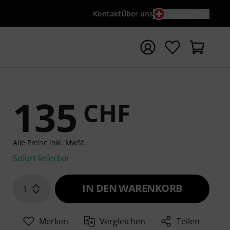
Kontakt
Über uns
DE / CHF
e mit Suchwort {searchTerm} starten
135
CHF
Alle Preise inkl. MwSt.
Sofort lieferbar
IN DEN WARENKORB
1
Merken
Vergleichen
Teilen