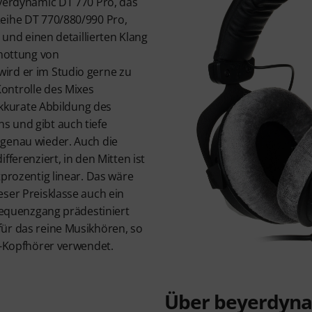
eyerdynamic DT 770 Pro, das
eihe DT 770/880/990 Pro,
t und einen detaillierten Klang
chottung von
ird er im Studio gerne zu
ontrolle des Mixes
 akkurate Abbildung des
 und gibt auch tiefe
genau wieder. Auch die
fferenziert, in den Mitten ist
tprozentig linear. Das wäre
ser Preisklasse auch ein
Frequenzgang prädestiniert
ür das reine Musikhören, so
i-Kopfhörer verwendet.
Über beyerdyn