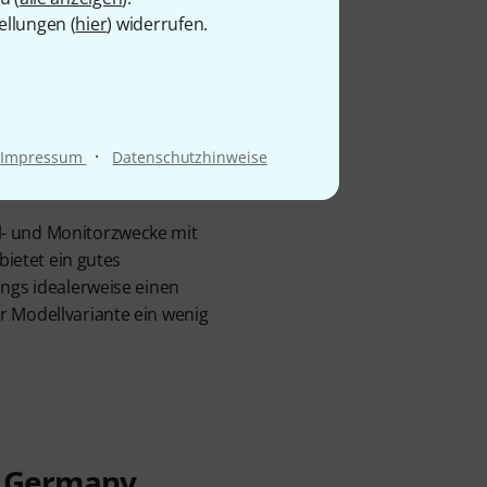
ellungen (
hier
) widerrufen.
·
Impressum
Datenschutzhinweise
l- und Monitorzwecke mit
bietet ein gutes
ings idealerweise einen
r Modellvariante ein wenig
n Germany