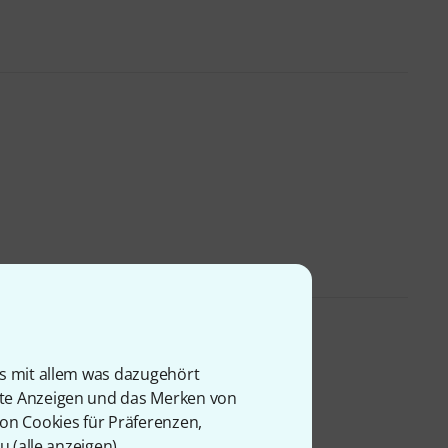
che
is mit allem was dazugehört
rte Anzeigen und das Merken von
von Cookies für Präferenzen,
u (
alle anzeigen
).