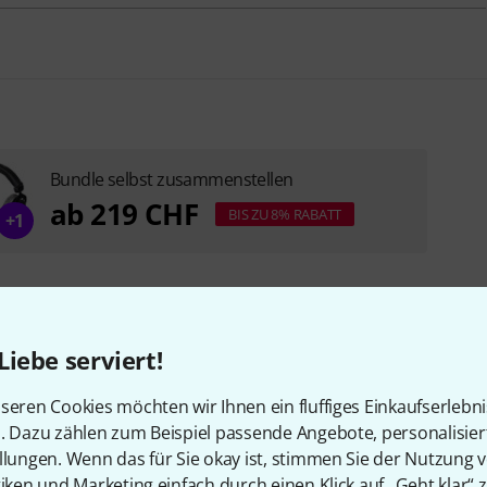
Bundle selbst zusammenstellen
ab 219 CHF
BIS ZU 8% RABATT
+1
Liebe serviert!
e klassis
seren Cookies möchten wir Ihnen ein fluffiges Einkaufserlebn
n. Dazu zählen zum Beispiel passende Angebote, personalisie
llungen. Wenn das für Sie okay ist, stimmen Sie der Nutzung 
tiken und Marketing einfach durch einen Klick auf „Geht klar“ z