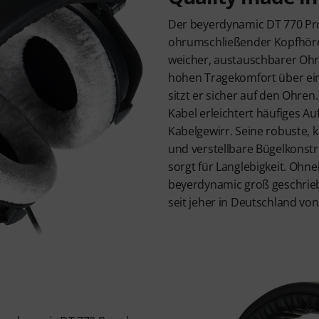
Der beyerdynamic DT 770 Pro 
ohrumschließender Kopfhörer
weicher, austauschbarer Ohr
hohen Tragekomfort über eine 
sitzt er sicher auf den Ohren.
Kabel erleichtert häufiges A
Kabelgewirr. Seine robuste, 
und verstellbare Bügelkonstr
sorgt für Langlebigkeit. Ohne
beyerdynamic groß geschrieb
seit jeher in Deutschland von