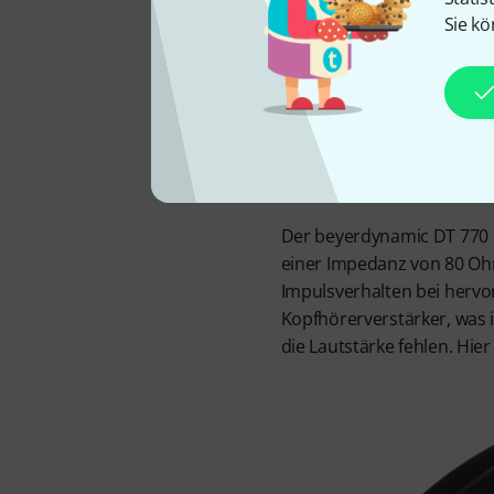
Sie kö
Der beyerdynamic DT 770 P
einer Impedanz von 80 Ohm,
Impulsverhalten bei hervor
Kopfhörerverstärker, was 
die Lautstärke fehlen. Hie