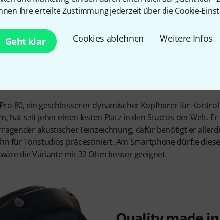
nnen Ihre erteilte Zustimmung jederzeit über die Cookie-Einst
Referenz
Cookies ablehnen
Weitere Infos
Geht klar
ro 80, ein geschlossener dynamischer Kopfhörer für Kontrol
 hat seit jeher einen festen Platz in den Studios der Welt. Er 
ragender akustischer Feinzeichnung, dafür benötigt er allerd
ihn für Tonstudios prädestiniert. Am Smartphone dürfte diese
r wäre die Variante mit 32 Ohm besser geeignet.
Quality made i