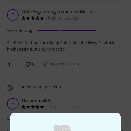
Gute Ergänzung zu meinen Mallets
T
Thain 05.04.2024
Verarbeitung
Schönes Add-on zum Gong Spiel, wie alle Hess Produkte
hochwertig & gut durchdacht.
1
0
BEWERTUNG MELDEN
Übersetzung anzeigen
Dream mallet
H
HettyG 31.12.2022
Verarbeitung