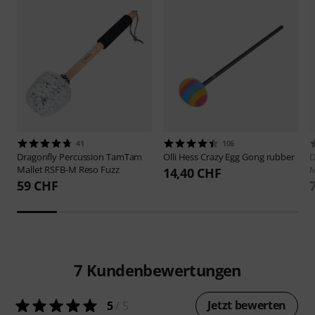
41
106
Dragonfly Percussion
TamTam
Olli Hess
Crazy Egg Gong rubber
D
Mallet RSFB-M Reso Fuzz
M
14,40 CHF
59 CHF
7
Kundenbewertungen
Jetzt bewerten
5
/ 5