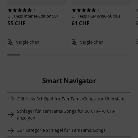
7
3
Olli Hess
Intense-Edition 50+
Olli Hess
PGM-S186-bl, blue
O
55 CHF
61 CHF
Vergleichen
Vergleichen
Smart Navigator
Olli Hess Schlägel für TamTams/Gongs zur Übersicht
Schlägel für TamTams/Gongs für 50 CHF–70 CHF
anzeigen
Zur Kategorie Schlägel für TamTams/Gongs