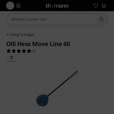
Suche 
Gong Schlägel
Olli Hess Move Line 60
5.0 von 5 Sternen aus 7 Kundenbewertungen
(
7
)