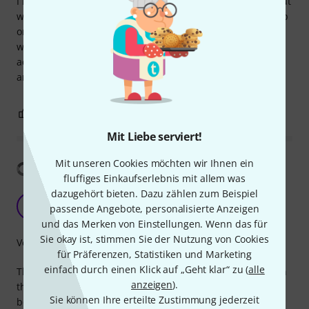
I love the weight and the balance of this mallet, it brings out
wonderful top notes and also deeper sounds when built up
or with firmer playing. I was playing with it just before I
wrote this review and have decided to purchase an
additional one I think two played together could be
amazing, It really is one of my favourite mallet atm.
3
0
BEWERTUNG MELDEN
Mit Liebe serviert!
Mit unseren Cookies möchten wir Ihnen ein
Übersetzung anzeigen
fluffiges Einkaufserlebnis mit allem was
dazugehört bieten. Dazu zählen zum Beispiel
Top notes
S
passende Angebote, personalisierte Anzeigen
SYFlow 14.07.2026
und das Merken von Einstellungen. Wenn das für
Sie okay ist, stimmen Sie der Nutzung von Cookies
Verarbeitung
für Präferenzen, Statistiken und Marketing
einfach durch einen Klick auf „Geht klar“ zu (
alle
This mallet brings out the gong's top notes when played on
anzeigen
).
the rim or close to the rim. The head is firm with a slight
Sie können Ihre erteilte Zustimmung jederzeit
bounce.