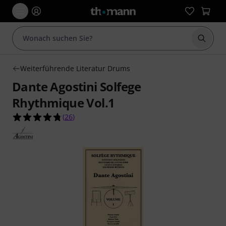
Suche 
Weiterführende Literatur Drums
Dante Agostini Solfege
Rhythmique Vol.1
4.8 von 5 Sternen aus 26 Kundenbewertungen
(
26
)