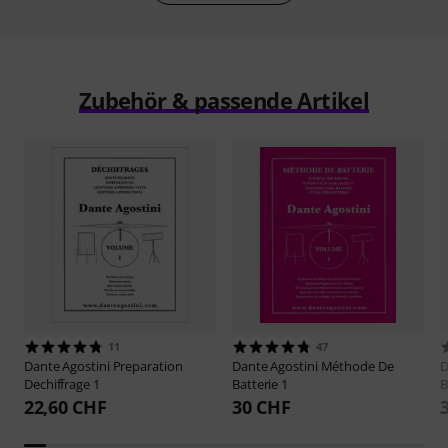
Zubehör & passende Artikel
11
47
Dante Agostini
Preparation
Dante Agostini
Méthode De
D
Dechiffrage 1
Batterie 1
B
22,60 CHF
30 CHF