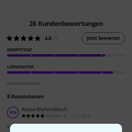
26
Kundenbewertungen
Jetzt bewerten
4.8
/ 5
KOMPETENZ
LERNFAKTOR
Bewertungsrichtlinien
8
Rezensionen
Klasse Rhyhtmikbuch
MN
Marlene N. 17.12.2013
Ich habe mir dieses Buch bestellt um besser rhyhtmisches