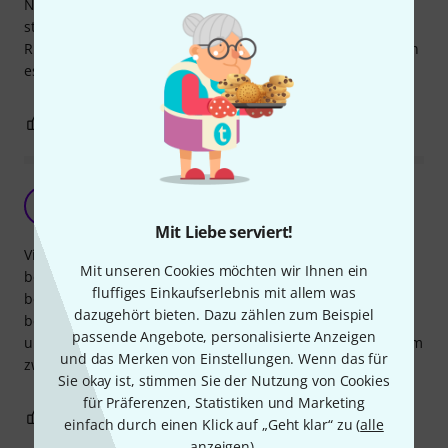
Notenlesen zu lernen (am E-Bass). Das Buch ist sehr
strukturiert aufgebaut, d.h. man fängt mit ganz einfachen
Rhyhtmiken an und steigert sich von Seite zu Seite. So kann
es wirklich jeder ganz einfach lernen! Vielen Dank dafür!
2
0
BEWERTUNG MELDEN
Inhalt top, Umschlag naja
A
Anonym 04.12.2014
Mit Liebe serviert!
Viel gibt es nicht zu sagen, der Inhalt ist top, aber gerade
Mit unseren Cookies möchten wir Ihnen ein
bei einem Übungsheft für knapp 20? erwarte ich eine
fluffiges Einkaufserlebnis mit allem was
bessere Einfassung, die ist leider nur aus Papier, welches
dazugehört bieten. Dazu zählen zum Beispiel
bei häufigem Nutzen leider entsprechend abgenutzt wird
passende Angebote, personalisierte Anzeigen
und Schaden nimmt. Habe da schon bessere gesehen. Beim
und das Merken von Einstellungen. Wenn das für
zweiten Band haben die Macher aber draus gelernt!
Sie okay ist, stimmen Sie der Nutzung von Cookies
für Präferenzen, Statistiken und Marketing
1
0
BEWERTUNG MELDEN
einfach durch einen Klick auf „Geht klar“ zu (
alle
anzeigen
).