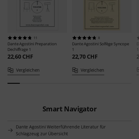
11
8
Dante Agostini
Preparation
Dante Agostini
Solfège Syncope
D
Dechiffrage 1
1
1
22,60 CHF
22,70 CHF
Vergleichen
Vergleichen
Smart Navigator
Dante Agostini Weiterführende Literatur für
Schlagzeug zur Übersicht