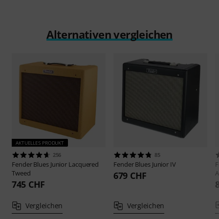
Alternativen vergleichen
AKTUELLES PRODUKT
256
85
Fender
Blues Junior Lacquered
Fender
Blues Junior IV
F
Tweed
A
679 CHF
745 CHF
Vergleichen
Vergleichen