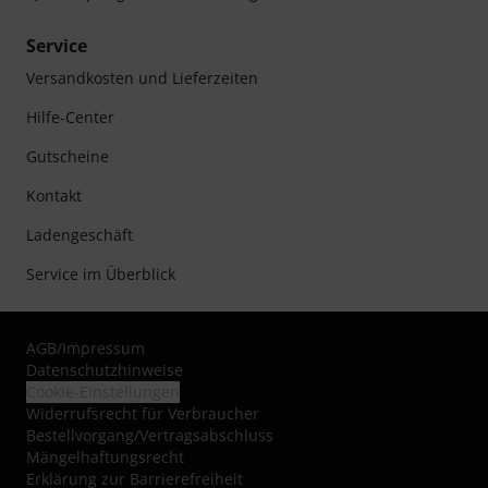
Service
Versandkosten und Lieferzeiten
Hilfe-Center
Gutscheine
Kontakt
Ladengeschäft
Service im Überblick
AGB
/
Impressum
Datenschutzhinweise
Cookie-Einstellungen
Widerrufsrecht für Verbraucher
Bestellvorgang/Vertragsabschluss
Mängelhaftungsrecht
Erklärung zur Barrierefreiheit