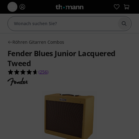
Suche 
Röhren Gitarren Combos
Fender Blues Junior Lacquered
Tweed
4.7 von 5 Sternen aus 256 Kundenbewertungen
(
256
)