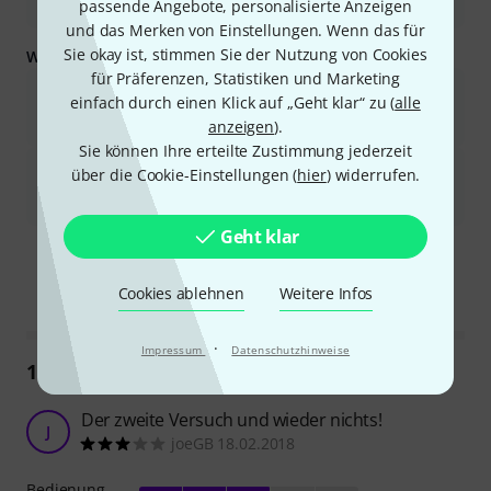
passende Angebote, personalisierte Anzeigen
Tweed-Oberfläche schätzen.
und das Merken von Einstellungen. Wenn das für
Sie okay ist, stimmen Sie der Nutzung von Cookies
Was Sie außerdem wissen sollten:
für Präferenzen, Statistiken und Marketing
Der Verstärker kann sehr laut sein, sodass er ohne
einfach durch einen Klick auf „Geht klar“ zu (
alle
Dämpfungsglied bei Zimmerlautstärke nur schwer zu bedienen
ist.
anzeigen
).
Sie können Ihre erteilte Zustimmung jederzeit
Einige Benutzer merkten an, dass der Hall zu intensiv sein
über die Cookie-Einstellungen (
hier
) widerrufen.
könne, wenn er nicht sorgfältig eingestellt werde, und der
Nutzen des „Fat“-Schalters wurde von einigen in Frage gestellt.
Geht klar
Ist diese Zusammenfassung hilfreich?
Markieren Sie diese Zusammenfassung
Markieren Sie diese Zusammen
Cookies ablehnen
Weitere Infos
·
Impressum
Datenschutzhinweise
166
Rezensionen
Der zweite Versuch und wieder nichts!
J
joeGB 18.02.2018
Bedienung