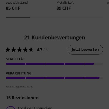
seat with stand
Metallic Left
85 CHF
89 CHF
21
Kundenbewertungen
Jetzt bewerten
4.7
/ 5
STABILITÄT
VERARBEITUNG
Bewertungsrichtlinien
15
Rezensionen
total der Hingucker