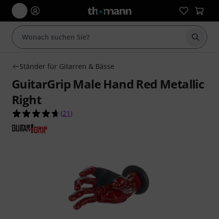
Suche 
Ständer für Gitarren & Bässe
GuitarGrip Male Hand Red Metallic
Right
4.7 von 5 Sternen aus 21 Kundenbewertungen
(
21
)