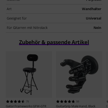
Art
Wandhalter
Geeignet für
Universal
Für Gitarren mit Nitrolack
Nein
Zubehör & passende Artikel
75
50
Gator Frameworks
GFW-GTR
GuitarGrip
Male Hand, Black
E