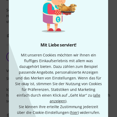
Schön, zweckdienlich und unverwüstlich. Für alle
Hadstockformen geeignet. Ich werwende Guitar Grip seit
vielen Jahren.
0
0
BEWERTUNG MELDEN
Mit Liebe serviert!
sieht geil aus
Mit unseren Cookies möchten wir Ihnen ein
A
Anonym 06.05.2016
fluffiges Einkaufserlebnis mit allem was
dazugehört bieten. Dazu zählen zum Beispiel
Verarbeitung
passende Angebote, personalisierte Anzeigen
und das Merken von Einstellungen. Wenn das für
Stabilität
Sie okay ist, stimmen Sie der Nutzung von Cookies
Ich habe die linke und die rechte Hand im Home Studio
für Präferenzen, Statistiken und Marketing
hängen. Ist ein absoluter eye catcher. Und erfüllt auch noch
einfach durch einen Klick auf „Geht klar“ zu (
alle
seine Funktion...
anzeigen
).
Sie können Ihre erteilte Zustimmung jederzeit
über die Cookie-Einstellungen (
hier
) widerrufen.
0
0
BEWERTUNG MELDEN