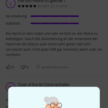
Hat sich meine SG gekrallt ?
J
Jesse07 22.11.2018
Verarbeitung
Stabilität
Die Hand ist sehr stabil und sehr einfach an der Wand zu
befestigen. Durch die Gummierung an der Innenseite der
Hand hat die Gitarre auch einen sehr guten Halt und
verrutscht auch nicht (oder fällt gar herunter) wenn man sie
tuschiert.
0
0
BEWERTUNG MELDEN
State of the Art Gitarrenhalter
BT
Bill Tscherno 06.09.2020
Verarbeitung
Stabilität