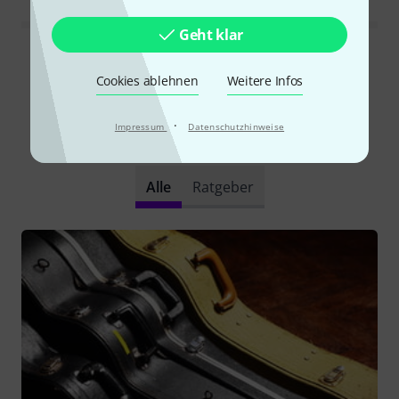
Geht klar
Alle Bewertungen lesen
Cookies ablehnen
Weitere Infos
·
Impressum
Datenschutzhinweise
Schon gewusst?
Alle
Ratgeber