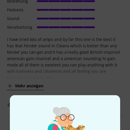
Bedienung
Features
Sound
Verarbeitung
I have tried lots of amps and by far this one is the best it
has that Fender sound in Cleans which is better than any
fender you can get and it has a really good British inspired
american gain channel and a american sounding hi gain
mode all of them is excelent you can play anything with it
with lushness and clearence and all feeling you are
searching for it has also
Mehr anzeigen
14
2
BEWERTUNG MELDEN
Alle Bewertungen lesen