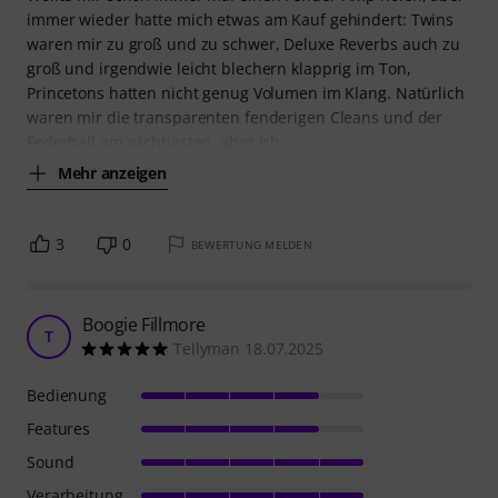
immer wieder hatte mich etwas am Kauf gehindert: Twins
waren mir zu groß und zu schwer, Deluxe Reverbs auch zu
groß und irgendwie leicht blechern klapprig im Ton,
Princetons hatten nicht genug Volumen im Klang. Natürlich
waren mir die transparenten fenderigen Cleans und der
Federhall am wichtigsten, aber ich
Mehr anzeigen
3
0
BEWERTUNG MELDEN
Boogie Fillmore
T
Tellyman 18.07.2025
Bedienung
Features
Sound
Verarbeitung