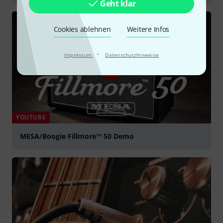
Geht klar
abspielen
Cookies ablehnen
Weitere Infos
·
Impressum
Datenschutzhinweise
YOUTUBE
MESA/Boogie Fillmore™ 50 Demo
abspielen