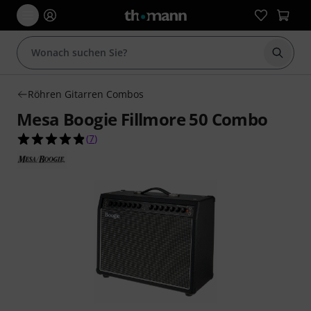
Suche 
Röhren Gitarren Combos
Mesa Boogie Fillmore 50 Combo
4.9 von 5 Sternen aus 7 Kundenbewertungen
(
7
)