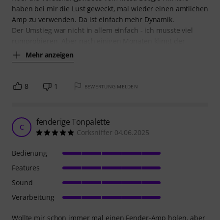
haben bei mir die Lust geweckt, mal wieder einen amtlichen
Amp zu verwenden. Da ist einfach mehr Dynamik.
Der Umstieg war nicht in allem einfach - ich musste viel
rumprobieren. Aber nach einigen Monaten klingt der
Mehr anzeigen
8
1
BEWERTUNG MELDEN
fenderige Tonpalette
C
Corksniffer 04.06.2025
Bedienung
Features
Sound
Verarbeitung
Wollte mir schon immer mal einen Fender-Amp holen, aber