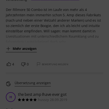
Der Fillmore 50 Combo ist im Laufe von mehr als 4
Jahrzehnten mein immerhin schon 5. Amp dieses Fabrikats
(nach und neben einer Vielzahl anderer Marken) und es ist
so ziemlich der erste Boogie, den ich als leicht und intuitiv
einstellbar empfinden. Will sagen: man kommt damit in
Livesituationen mit unterschiedlichem Raumklang und zu
fahrendem Lautstärkelevel doch sehr
Mehr anzeigen
4
0
BEWERTUNG MELDEN
Übersetzung anzeigen
the best amp Ihave ever got
H
husscy 28.09.2019