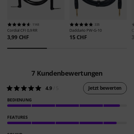
1148
335
Cordial
CFI 0,9 RR
Daddario
PW-G-10
C
3,99 CHF
15 CHF
7
Kundenbewertungen
Jetzt bewerten
4.9
/ 5
BEDIENUNG
FEATURES