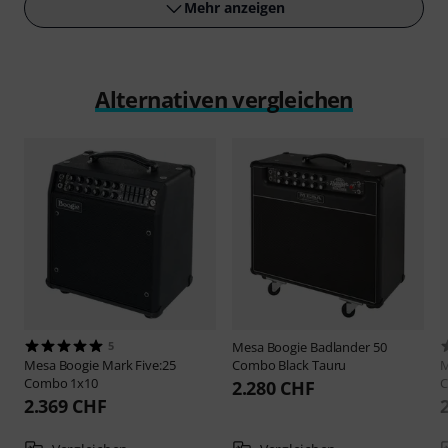
Mehr anzeigen
Alternativen vergleichen
5
Mesa Boogie
Badlander 50
Mesa Boogie
Mark Five:25
Combo Black Tauru
M
Combo 1x10
2.280 CHF
2.369 CHF