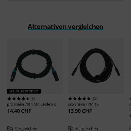
Alternativen vergleichen
AKTUELLES PRODUKT
29
220
pro snake
70th Mic Cable 5m
pro snake
TPM 15
p
C
14,40 CHF
13,90 CHF
Vergleichen
Vergleichen