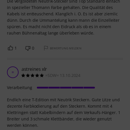
Die vergoldeten Neutrik-Stecker sind Top Standard einfach
in spezieller Thomann Farbe gehalten. Die Qualität des
Kabels ist entteuschend. Klanglich i. O. Es ist aber ziemlic
dünn. Durch die Ummantelung kann mann die Einzelleiter
spüren. Es macht nicht den Eidruck als ob es in einem
rauhen Bühnenaltag lange überleben würde.
1
0
BEWERTUNG MELDEN
astreines xlr
=
=SDW= 13.10.2024
Verarbeitung
Endlich eine T-Edition mit Neutrik Steckern. Gute Litze und
dezente Farbkodierung auf den Steckern. Kommt mit 4
Klettringen statt Kabelbindern auf dem Verkaufs-Hänger. 1
Breiter und 3 schmale Klettbänder, die wieder genutzt
werden können.