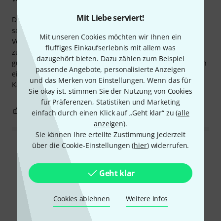
Mit Liebe serviert!
Das pro snake 70th Mic Cable 5m überzeugt mit einer
sauberen Signalübertragung und einer hochwertigen
Mit unseren Cookies möchten wir Ihnen ein
Verarbeitung. Die Stecker sitzen fest und sorgen für eine
fluffiges Einkaufserlebnis mit allem was
zuverlässige Verbindung. Das Kabel ist flexibel, lässt sich
dazugehört bieten. Dazu zählen zum Beispiel
gut aufrollen und verknotet kaum. Für den Preis erhält man
passende Angebote, personalisierte Anzeigen
eine wirklich ausgezeichnete Qualität. Klare
und das Merken von Einstellungen. Wenn das für
Kaufempfehlung!
Sie okay ist, stimmen Sie der Nutzung von Cookies
für Präferenzen, Statistiken und Marketing
0
0
BEWERTUNG MELDEN
einfach durch einen Klick auf „Geht klar“ zu (
alle
anzeigen
).
Sie können Ihre erteilte Zustimmung jederzeit
über die Cookie-Einstellungen (
hier
) widerrufen.
Alle Bewertungen lesen
Geht klar
Schon gewusst?
Cookies ablehnen
Weitere Infos
Alle
Ratgeber