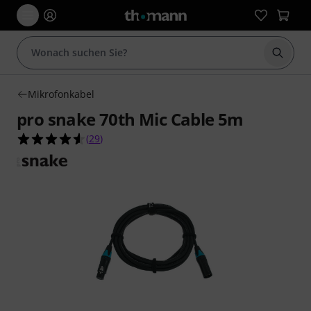
Suche 
Mikrofonkabel
pro snake 70th Mic Cable 5m
4.6 von 5 Sternen aus 29 Kundenbewertungen
(
29
)