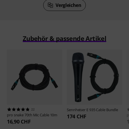
Vergleichen
Zubehör & passende Artikel
22
Sennheiser
E 935 Cable Bundle
pro snake
70th Mic Cable 10m
p
174 CHF
16,90 CHF