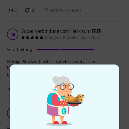
0
0
BEWERTUNG MELDEN
Super Verbindung vom Helix zum FRFR
MJ
Mad Jazz Morales 26.01.2025
Verarbeitung
Wertige Stecker, flexibles kabel, scheinbar von
hervorragender Qualität.
Bräuchte ich noch eines, würde ich es nochmal kaufen!
0
0
BEWERTUNG MELDEN
Gutes Kabel
5
5oulfly 22.07.2026
Verarbeitung