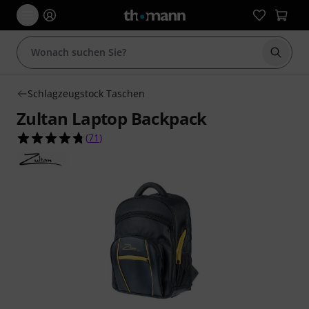
Suche 
Schlagzeugstock Taschen
Zultan Laptop Backpack
4.7 von 5 Sternen aus 71 Kundenbewertungen
(
71
)