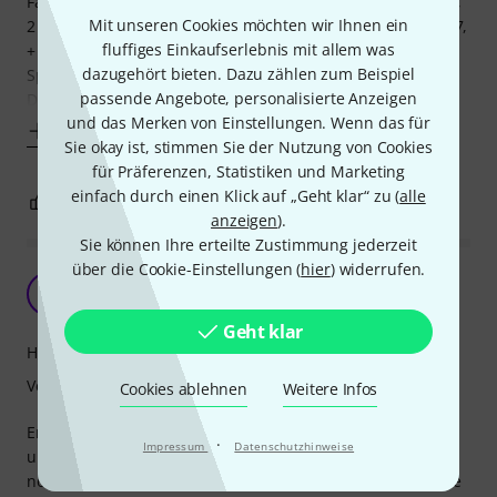
Fächer. Genügend Platz für ein Portables Recording Studio,
Mit unseren Cookies möchten wir Ihnen ein
2 Laptops, Apollo X, UAD- Satellit, 8-Kanal AD, Wandler, U87,
fluffiges Einkaufserlebnis mit allem was
+ 5 klein Kondensator Mics, 2 SM58, und die Klemmen und
dazugehört bieten. Dazu zählen zum Beispiel
Spinnen.
passende Angebote, personalisierte Anzeigen
Die 8 Kabel passten aber nicht mehr rein ..... diese auf der
und das Merken von Einstellungen. Wenn das für
Mehr anzeigen
Sie okay ist, stimmen Sie der Nutzung von Cookies
für Präferenzen, Statistiken und Marketing
einfach durch einen Klick auf „Geht klar“ zu (
alle
1
0
BEWERTUNG MELDEN
anzeigen
).
Sie können Ihre erteilte Zustimmung jederzeit
über die Cookie-Einstellungen (
hier
) widerrufen.
Der steht !
ST
Sanwood Thilo 03.02.2023
Geht klar
Handling
Verarbeitung
Cookies ablehnen
Weitere Infos
Er steht auf Anhieb, hat viele Taschen, ausreichend Platz
·
Impressum
Datenschutzhinweise
und die Reisverschlüsse nerven nicht. Ich benutze ihn im
normalen Leben als besseren Nachfolger eines Nitro chase