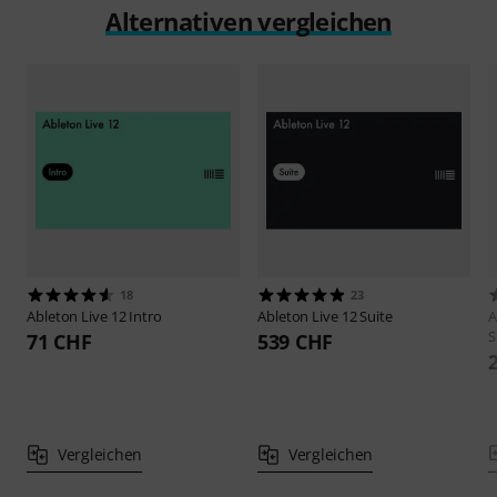
Alternativen vergleichen
18
23
Ableton
Live 12 Intro
Ableton
Live 12 Suite
A
S
71 CHF
539 CHF
Vergleichen
Vergleichen