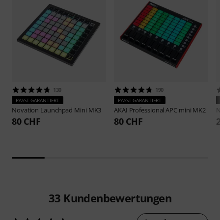
130
190
PASST GARANTIERT
PASST GARANTIERT
Novation
Launchpad Mini MK3
AKAI Professional
APC mini MK2
N
80 CHF
80 CHF
33
Kundenbewertungen