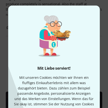
produce completely is sensational. Also the staff at
thomann.de is very attentive and responds to all the buyer's
needs! Congratulations
7
0
BEWERTUNG MELDEN
Alle Bewertungen lesen
Schon gewusst?
Mit Liebe serviert!
Mit unseren Cookies möchten wir Ihnen ein
Alle
Ratgeber
Testberichte
Downloads
fluffiges Einkaufserlebnis mit allem was
dazugehört bieten. Dazu zählen zum Beispiel
passende Angebote, personalisierte Anzeigen
und das Merken von Einstellungen. Wenn das für
Sie okay ist, stimmen Sie der Nutzung von Cookies