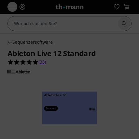
Suche 
Sequenzersoftware
Ableton Live 12 Standard
4.9 von 5 Sternen aus 33 Kundenbewertungen
(
33
)