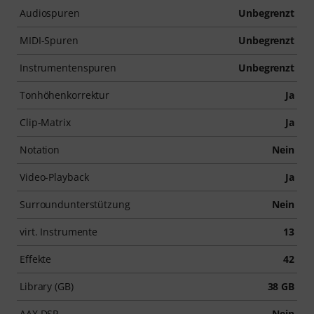
Audiospuren
Unbegrenzt
MIDI-Spuren
Unbegrenzt
Instrumentenspuren
Unbegrenzt
Tonhöhenkorrektur
Ja
Clip-Matrix
Ja
Notation
Nein
Video-Playback
Ja
Surroundunterstützung
Nein
virt. Instrumente
13
Effekte
42
Library (GB)
38 GB
AAX DSP
Nein