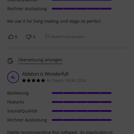
Rechner Auslastung
We use it for Song making und stage its perfect
0
0
BEWERTUNG MELDEN
Übersetzung anzeigen
Ableton is Wonderfull
AL
A.J lopez 19.04.2024
Bedienung
Features
Sound/Qualität
Rechner Auslastung
Highly recommending this software, its practicality to