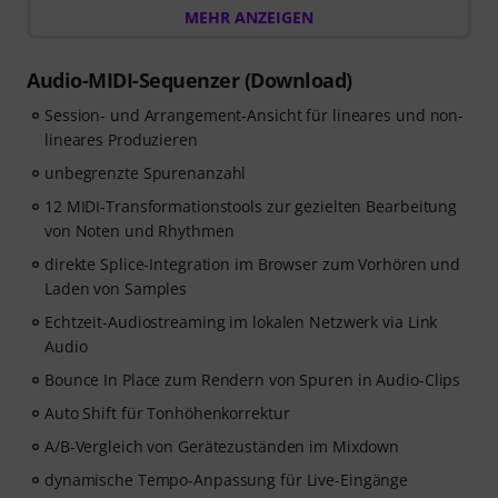
im TikTok-Stil.
MEHR ANZEIGEN
Beim Kauf dieses Artikels im Zeitraum vom 15.07. bis
einschließlich 14.10.2026 erhältst Du einen
Gutschein
im Wert von 59 EUR für 3 Monate vollen Zugriff auf
Audio-MIDI-Sequenzer (Download)
Premium-Online-Kurse von ArtMaster.com
mit
Session- und Arrangement-Ansicht für lineares und non-
Themen zu modernen Produktionstechniken, Beat-
lineares Produzieren
Erstellung, Vocal-Editing, kreative Arbeitsabläufe und
content-ready Sounddesign.
unbegrenzte Spurenanzahl
12 MIDI-Transformationstools zur gezielten Bearbeitung
ArtMaster.com ist DER E-Learning-Partner, der
von Noten und Rhythmen
zusammen mit Branchenprofis wie Sam Pounds (Chris
direkte Splice-Integration im Browser zum Vorhören und
Brown, Dr. Dre), Printz Board (Black Eyed Peas, Justin
Laden von Samples
Timberlake) und Chris Kasych (Adele, Beck, Pharrell
Echtzeit-Audiostreaming im lokalen Netzwerk via Link
Williams) entwickelt wurde. Lerne aus über 500
Audio
Videolektionen für Produzenten, Kreative und
Songwriter – von DAW-Produktion über Mixing-
Bounce In Place zum Rendern von Spuren in Audio-Clips
Grundlagen und Arrangements bis hin zu Hooks für
Auto Shift für Tonhöhenkorrektur
TikTok sowie grundlegende Praktiken, um aus Ideen
fertige Tracks zu machen.
A/B-Vergleich von Gerätezuständen im Mixdown
dynamische Tempo-Anpassung für Live-Eingänge