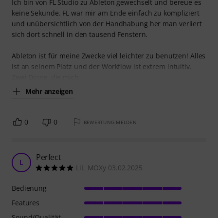
Ich bin von FL Studio zu Ableton gewechselt und bereue es
keine Sekunde. FL war mir am Ende einfach zu kompliziert
und unübersichtlich von der Handhabung her man verliert
sich dort schnell in den tausend Fenstern.
Ableton ist für meine Zwecke viel leichter zu benutzen! Alles
ist an seinem Platz und der Workflow ist extrem intuitiv.
Zwei Dinge, die mich
Mehr anzeigen
0
0
BEWERTUNG MELDEN
Perfect
L
LiL_MOXy 03.02.2025
Bedienung
Features
Sound/Qualität