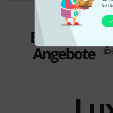
Sie kö
Bundles &
Angebote
Lu