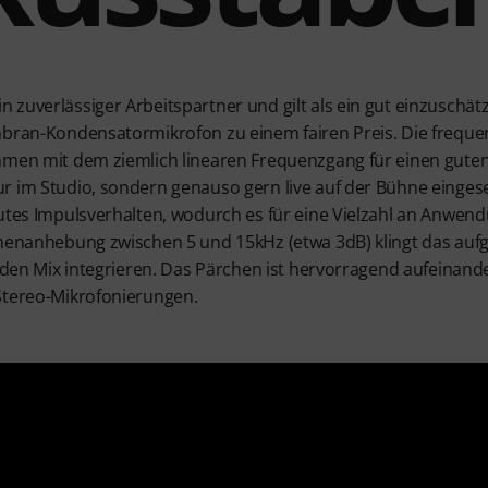
zuverlässiger Arbeitspartner und gilt als ein gut einzuschät
mbran-Kondensatormikrofon zu einem fairen Preis. Die frequ
mmen mit dem ziemlich linearen Frequenzgang für einen guten
 im Studio, sondern genauso gern live auf der Bühne eingesetz
gutes Impulsverhalten, wodurch es für eine Vielzahl an Anwen
öhenanhebung zwischen 5 und 15kHz (etwa 3dB) klingt das au
in den Mix integrieren. Das Pärchen ist hervorragend aufeinan
Stereo-Mikrofonierungen.