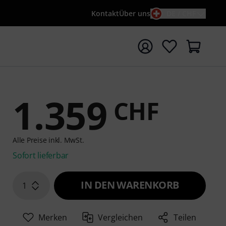
Kontakt
Über uns
DE / CHF
e mit Suchwort {searchTerm} starten
1.359
CHF
Alle Preise inkl. MwSt.
Sofort lieferbar
IN DEN WARENKORB
1
Merken
Vergleichen
Teilen