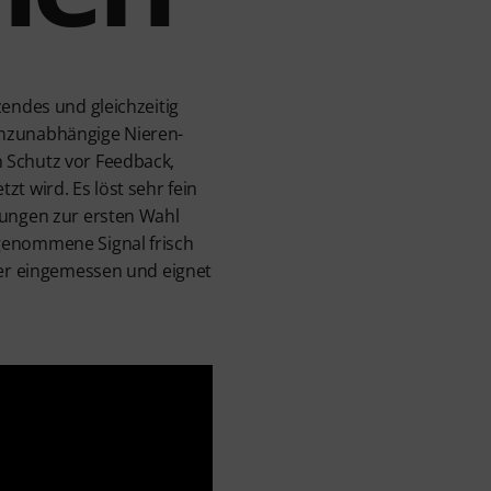
zendes und gleichzeitig
enzunabhängige Nieren-
 Schutz vor Feedback,
t wird. Es löst sehr fein
dungen zur ersten Wahl
fgenommene Signal frisch
der eingemessen und eignet