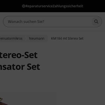
Reparaturservice
Zahlungssicherheit
Such
ensatormikros
Neumann
KM184 mt Stereo Set
ereo-Set
sator Set
bewertungen