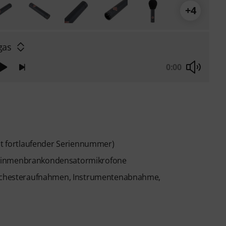
+4
gas
0:00
 fortlaufender Seriennummer)
leinmenbrankondensatormikrofone
 Orchesteraufnahmen, Instrumentenabnahme,