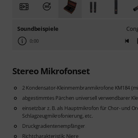
Soundbeispiele
Con
0:00
Stereo Mikrofonset
2 Kondensator-Kleinmembranmikrofone KM184 (mit
abgestimmtes Pärchen universell verwendbarer K
einsetzbar z. B. als Hauptmikrofon für Chor- und
Schlagzeugmikrofonierung, etc.
Druckgradientenempfänger
Richtcharakteristik: Niere