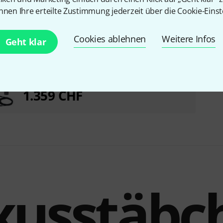
nnen Ihre erteilte Zustimmung jederzeit über die Cookie-Einst
Cookies ablehnen
Weitere Infos
Geht klar
Neumann KM184 MT Stereo Set Bundle
1.359 CHF
xusstäbc