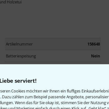
 und Holzetui
Artikelnummer
158648
Batteriespeisung
Nein
Stereo Paar
Ja
Liebe serviert!
Schaltbarer Pad
Nein
seren Cookies möchten wir Ihnen ein fluffiges Einkaufserlebn
n. Dazu zählen zum Beispiel passende Angebote, personalisie
llungen. Wenn das für Sie okay ist, stimmen Sie der Nutzung 
tiken und Marketing einfach durch einen Klick auf „Geht klar“ z