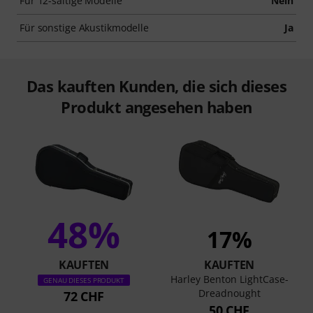
Für 12-saitige Modelle
Nein
Für sonstige Akustikmodelle
Ja
Das kauften Kunden, die sich dieses
Produkt angesehen haben
48%
17%
KAUFTEN
KAUFTEN
Harley Benton LightCase-
GENAU DIESES PRODUKT
Dreadnought
72 CHF
50 CHF