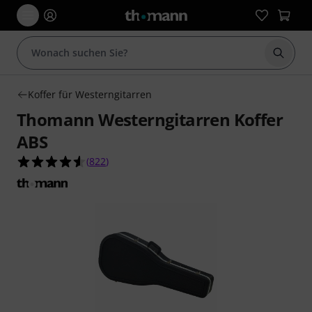
Suche 
Koffer für Westerngitarren
Thomann Westerngitarren Koffer
ABS
4.6 von 5 Sternen aus 822 Kundenbewertungen
(
822
)