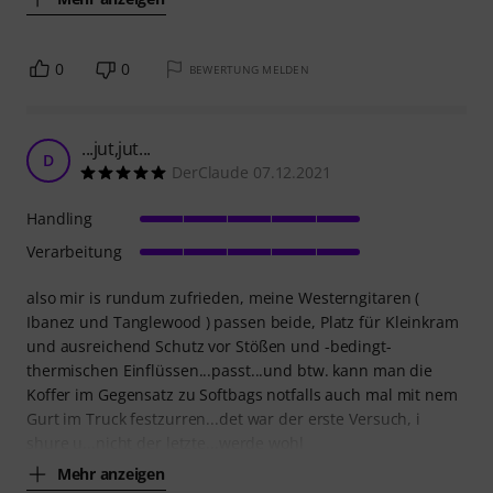
0
0
BEWERTUNG MELDEN
...jut,jut...
D
DerClaude 07.12.2021
Handling
Verarbeitung
also mir is rundum zufrieden, meine Westerngitaren (
Ibanez und Tanglewood ) passen beide, Platz für Kleinkram
und ausreichend Schutz vor Stößen und -bedingt-
thermischen Einflüssen...passt...und btw. kann man die
Koffer im Gegensatz zu Softbags notfalls auch mal mit nem
Gurt im Truck festzurren...det war der erste Versuch, i
shure u...nicht der letzte...werde wohl
Mehr anzeigen