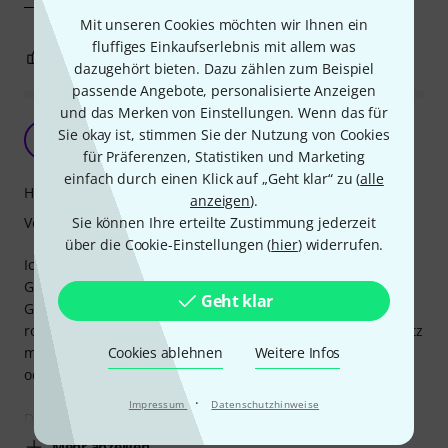
Mit unseren Cookies möchten wir Ihnen ein
fluffiges Einkaufserlebnis mit allem was
3
0
BEWERTUNG MELDEN
dazugehört bieten. Dazu zählen zum Beispiel
passende Angebote, personalisierte Anzeigen
und das Merken von Einstellungen. Wenn das für
Super Gitarrenkoffer
Sie okay ist, stimmen Sie der Nutzung von Cookies
KD
klaus der Ostfriese 10.02.2024
für Präferenzen, Statistiken und Marketing
einfach durch einen Klick auf „Geht klar“ zu (
alle
Handling
anzeigen
).
Verarbeitung
Sie können Ihre erteilte Zustimmung jederzeit
über die Cookie-Einstellungen (
hier
) widerrufen.
Ich bin absolut begeistert von meinem Thomann Western
Guitar Case ABS! Die Qualität und das Design dieses
Geht klar
Gehäuses haben mich von Anfang an beeindruckt. Der
robuste ABS-Kunststoff sorgt für einen zuverlässigen Schutz
meiner Westerngitarre, egal ob ich sie zu Hause, im Auto
Cookies ablehnen
Weitere Infos
oder auf Reisen dabei habe.
·
Impressum
Datenschutzhinweise
Die Verarbeitung des Gehäuses ist erstklassig. Die
Mehr anzeigen