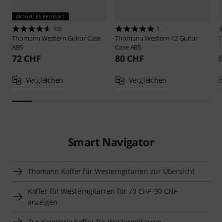
AKTUELLES PRODUKT
822
1
Thomann
Western Guitar Case
Thomann
Western-12 Guitar
ABS
Case ABS
1
72 CHF
80 CHF
Vergleichen
Vergleichen
Smart Navigator
Thomann Koffer für Westerngitarren zur Übersicht
Koffer für Westerngitarren für 70 CHF–90 CHF
anzeigen
Zur Kategorie Koffer für Westerngitarren