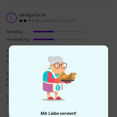
windige Sache
J
jovoda60 31.01.2022
Handling
Verarbeitung
Vorteil: der Koffer ist sehr leicht
Nachteile:
1) die Außenhaut ist sehr dünn und labil,
2) die innere Formschale scheint nicht richtig mit der
Außenhaut verbunden zu sein, weshalb der Koffer wirklich
instabil wirkt.
3) die obere und untere Aluminiumkanten liegen nicht
direkt übereinander, so dass das obere Schloss bei am
"Kopf" nicht
Mit Liebe serviert!
Mehr anzeigen