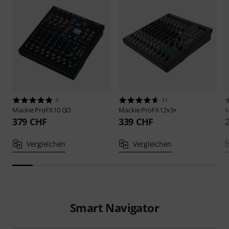
3
11
Mackie
ProFX10 GO
Mackie
ProFX12v3+
M
379 CHF
339 CHF
Vergleichen
Vergleichen
Smart Navigator