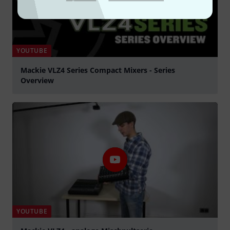
YOUTUBE
Mackie VLZ4 Series Compact Mixers - Series
Overview
abspielen
YOUTUBE