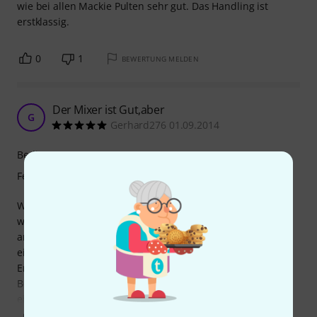
wie bei allen Mackie Pulten sehr gut. Das Handling ist
erstklassig.
0
1
BEWERTUNG MELDEN
Der Mixer ist Gut,aber
G
Gerhard276 01.09.2014
Bedienung
Features
Wir haben den Mixer durchprobiert, alles bestens. Leider
war keinerlei Bedienungsanleitung dabei, bei Thomann
angerufen,..... Der Importeur hat mir am nächsten Morgen
ein Mail geschickt, auch er hat nichts gefunden, außer
Englisch und Spanisch. Wir haben uns die
Bedienungsanleitung vom 1402VLZ 3 ausgedruckt. Es gab
ein paar Hinweise, die uns nicht so bewusst waren.