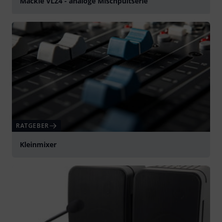
Mackie VLZ4 - analoge Mischpultserie
abspielen
RATGEBER
Kleinmixer