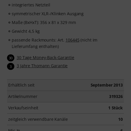
integriertes Netzteil
symmetrischer XLR-/Klinken Ausgang
Maße (BxHxT): 356 x 81 x 329 mm
Gewicht 4,5 kg
passende Rackmounts: Art.
106445
(nicht im
Lieferumfang enthalten)
30 Tage Money-Back-Garantie
30
3 Jahre Thomann Garantie
3
Erhältlich seit
September 2013
Artikelnummer
319326
Verkaufseinheit
1 Stück
zeitgleich verwendbare Kanäle
10
Mic-In
6