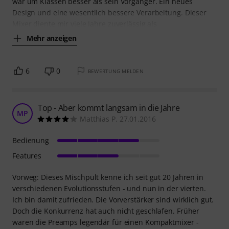
war um Klassen besser als sein Vorgänger. Ein neues
Design und eine wesentlich bessere Verarbeitung. Dieser
Mixer diente mir viele Jahre zuverlässig als
Mehr anzeigen
6
0
BEWERTUNG MELDEN
Top - Aber kommt langsam in die Jahre
MP
Matthias P. 27.01.2016
Bedienung
Features
Vorweg: Dieses Mischpult kenne ich seit gut 20 Jahren in
verschiedenen Evolutionsstufen - und nun in der vierten.
Ich bin damit zufrieden. Die Vorverstärker sind wirklich gut.
Doch die Konkurrenz hat auch nicht geschlafen. Früher
waren die Preamps legendär für einen Kompaktmixer -