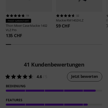
19
32
Mackie
RM1402VLZ
t
PASST GARANTIERT
59 CHF
Thon
Mixer Case Mackie 1402
VLZ Pro
135 CHF
41
Kundenbewertungen
Jetzt bewerten
4.6
/ 5
BEDIENUNG
FEATURES