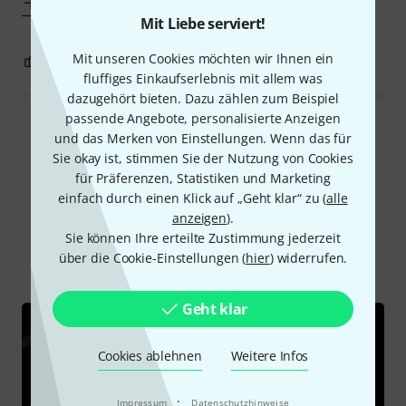
Mehr anzeigen
Mit Liebe serviert!
Mit unseren Cookies möchten wir Ihnen ein
4
2
BEWERTUNG MELDEN
fluffiges Einkaufserlebnis mit allem was
dazugehört bieten. Dazu zählen zum Beispiel
passende Angebote, personalisierte Anzeigen
Alle Bewertungen lesen
und das Merken von Einstellungen. Wenn das für
Sie okay ist, stimmen Sie der Nutzung von Cookies
für Präferenzen, Statistiken und Marketing
einfach durch einen Klick auf „Geht klar“ zu (
alle
Schon gewusst?
anzeigen
).
Sie können Ihre erteilte Zustimmung jederzeit
über die Cookie-Einstellungen (
hier
) widerrufen.
Alle
Videos
Ratgeber
Downloads
Geht klar
Cookies ablehnen
Weitere Infos
·
Impressum
Datenschutzhinweise