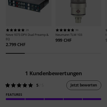
29
90
Neve
1073 DPX Dual Preamp &
Neumann
TLM 103
t
EQ
999 CHF
2.799 CHF
1
Kundenbewertungen
Jetzt bewerten
5
/ 5
FEATURES