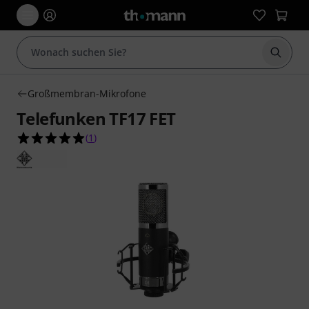
Suche 
Großmembran-Mikrofone
Telefunken TF17 FET
5.0 von 5 Sternen aus 1 Kundenbewertungen
(
1
)