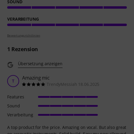
SOUND
VERARBEITUNG
Bewertungsrichtlinien
1
Rezension
Übersetzung anzeigen
Amazing mic
T
TrendyMessiah 18.06.2025
Features
Sound
Verarbeitung
A top product for the price. Amazing on vocal. But also great
on accoustic instruments. Solid build. Easy my new allround